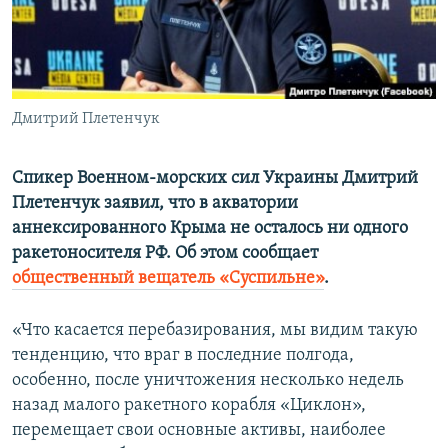
ПРИСОЕДИНЯЙТЕСЬ!
ПОБЕДИТЕЛЕЙ НЕ СУДЯТ?
КРЫМ.НЕПОКОРЕННЫЙ
ELIFBE
Дмитрий Плетенчук
УКРАИНСКАЯ ПРОБЛЕМА КРЫМА
Все сайты RFE/RL
Спикер Военном-морских сил Украины Дмитрий
Плетенчук заявил, что в акватории
аннексированного Крыма не осталось ни одного
ракетоносителя РФ. Об этом сообщает
общественный вещатель «Суспильне»
.
«Что касается перебазирования, мы видим такую
тенденцию, что враг в последние полгода,
особенно, после уничтожения несколько недель
назад малого ракетного корабля «Циклон»,
перемещает свои основные активы, наиболее