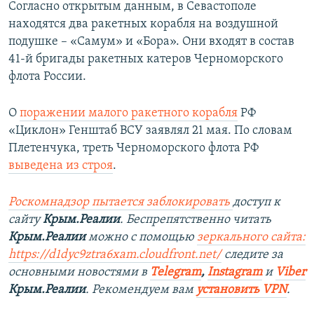
Согласно открытым данным, в Севастополе
находятся два ракетных корабля на воздушной
подушке – «Самум» и «Бора». Они входят в состав
41-й бригады ракетных катеров Черноморского
флота России.
О
поражении малого ракетного корабля
РФ
«Циклон» Генштаб ВСУ заявлял 21 мая. По словам
Плетенчука, треть Черноморского флота РФ
выведена из строя
.
Роскомнадзор пытается заблокировать
доступ к
сайту
Крым.Реалии
. Беспрепятственно читать
Крым.Реалии
можно с помощью
зеркального сайта:
https://d1dyc9ztra6xam.cloudfront.net/
следите за
основными новостями в
Telegram
,
Instagram
и
Viber
Крым.Реалии
. Рекомендуем вам
установить VPN
.