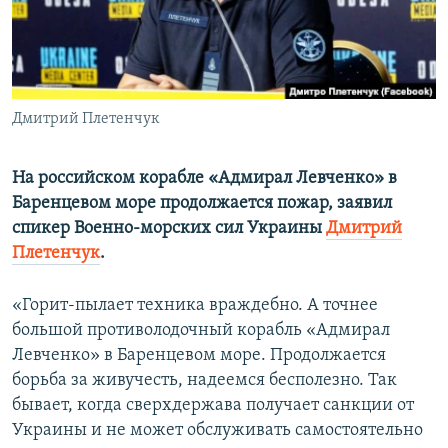
ПРИСОЕДИНЯЙТЕСЬ!
ПОБЕДИТЕЛЕЙ НЕ СУДЯТ?
КРЫМ.НЕПОКОРЕННЫЙ
ELIFBE
Дмитрий Плетенчук
УКРАИНСКАЯ ПРОБЛЕМА КРЫМА
Все сайты RFE/RL
На российском корабле «Адмирал Левченко» в
Баренцевом море продолжается пожар, заявил
спикер Военно-морских сил Украины
Дмитрий
Плетенчук
.
«Горит-пылает техника враждебно. А точнее
большой противолодочный корабль «Адмирал
Левченко» в Баренцевом море. Продолжается
борьба за живучесть, надеемся бесполезно. Так
бывает, когда сверхдержава получает санкции от
Украины и не может обслуживать самостоятельно