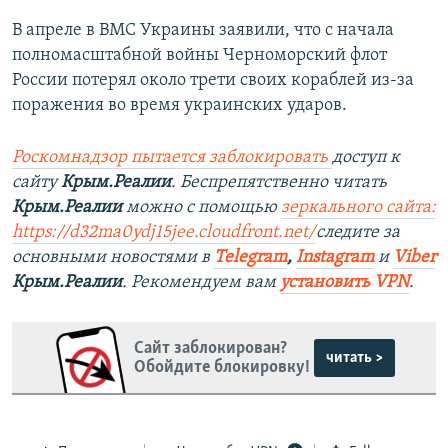
В апреле в ВМС Украины заявили, что с начала
полномасштабной войны Черноморский флот
России потерял около трети своих кораблей из-за
поражения во время украинских ударов.
Роскомнадзор пытается заблокировать
доступ к
сайту
Крым.Реалии
. Беспрепятственно читать
Крым.Реалии
можно с помощью
зеркального сайта:
https://d32ma0ydj15jee.cloudfront.net/
следите за
основными новостями в
Telegram
,
Instagram
и
Viber
Крым.Реалии
. Рекомендуем вам
установить VPN
.
Сайт заблокирован?
читать >
Обойдите блокировку!