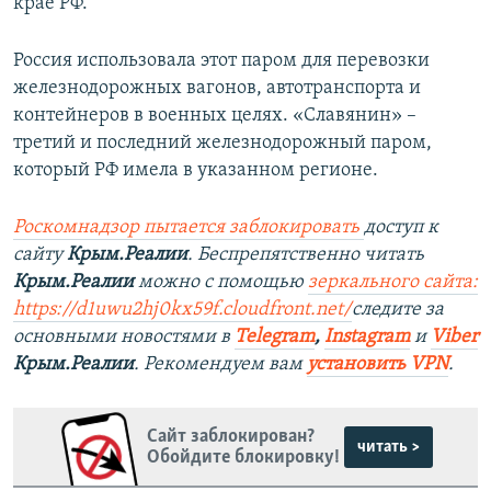
крае РФ.
Россия использовала этот паром для перевозки
железнодорожных вагонов, автотранспорта и
контейнеров в военных целях. «Славянин» –
третий и последний железнодорожный паром,
который РФ имела в указанном регионе.
Роскомнадзор пытается заблокировать
доступ к
сайту
Крым.Реалии
. Беспрепятственно читать
Крым.Реалии
можно с помощью
зеркального сайта:
https://d1uwu2hj0kx59f.cloudfront.net/
следите за
основными новостями в
Telegram
,
Instagram
и
Viber
Крым.Реалии
. Рекомендуем вам
установить VPN
.
Сайт заблокирован?
читать >
Обойдите блокировку!