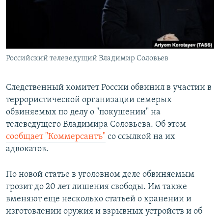
ПРИСОЕДИНЯЙТЕСЬ!
ПОБЕДИТЕЛЕЙ НЕ СУДЯТ?
КРЫМ.НЕПОКОРЕННЫЙ
ELIFBE
Российский телеведущий Владимир Соловьев
УКРАИНСКАЯ ПРОБЛЕМА КРЫМА
Все сайты RFE/RL
Следственный комитет России обвинил в участии в
террористической организации семерых
обвиняемых по делу о "покушении" на
телеведущего Владимира Соловьева. Об этом
сообщает "Коммерсантъ"
со ссылкой на их
адвокатов.
По новой статье в уголовном деле обвиняемым
грозит до 20 лет лишения свободы. Им также
вменяют еще несколько статьей о хранении и
изготовлении оружия и взрывных устройств и об