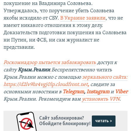
покушение на Владимира Соловьева.
Утверждалось, что поручение убить Соловьева
якобы исходило от СБУ.
В Украине заявили
, что не
имеют никакого отношения к этому делу.
Доказательств подготовки покушения на Соловьева
ни Путин, ни ФСБ, ни сам журналист не
представили.
Роскомнадзор пытается заблокировать
доступ к
сайту
Крым.Реалии
.
Беспрепятственно читать
Крым.Реалии можно с помощью
зеркального сайта:
https://d2lv9hr4vgj0lp.cloudfront.net
,
следите за
основными новостями в
Telegram
,
Instagram
и
Viber
Крым.Реалии. Рекомендуем вам
установить VPN
.
Сайт заблокирован?
читать >
Обойдите блокировку!