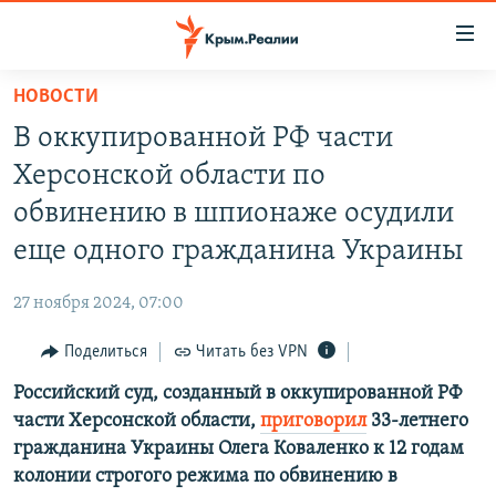
Доступность
ссылки
Вернуться
НОВОСТИ
к
НОВОСТИ
В оккупированной РФ части
основному
СПЕЦПРОЕКТЫ
содержанию
Херсонской области по
ВОДА
Вернутся
ГРУЗ 200
обвинению в шпионаже осудили
к
ИСТОРИЯ
КАРТА ВОЕННЫХ ОБЪЕКТОВ КРЫМА
еще одного гражданина Украины
главной
ЕЩЕ
11 ЛЕТ ОККУПАЦИИ КРЫМА. 11 ИСТОРИЙ СОПРОТИВЛЕНИЯ
навигации
27 ноября 2024, 07:00
Вернутся
РАДІО СВОБОДА
ИНТЕРАКТИВ
к
Поделиться
Читать без VPN
КАК ОБОЙТИ БЛОКИРОВКУ
ИНФОГРАФИКА
поиску
Российский суд, созданный в оккупированной РФ
ТЕЛЕПРОЕКТ КРЫМ.РЕАЛИИ
Українською
части Херсонской области,
приговорил
33-летнего
СОВЕТЫ ПРАВОЗАЩИТНИКОВ
гражданина Украины Олега Коваленко к 12 годам
Qırımtatar
колонии строгого режима по обвинению в
ПРОПАВШИЕ БЕЗ ВЕСТИ