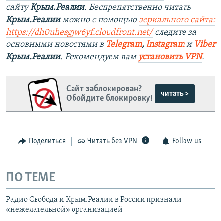
сайту
Крым.Реалии
. Беспрепятственно читать
Крым.Реалии
можно с помощью
зеркального сайта:
https://dh0uhesgjw6yf.cloudfront.net/
следите за
основными новостями в
Telegram
,
Instagram
и
Viber
Крым.Реалии
. Рекомендуем вам
установить VPN
.
Сайт заблокирован?
читать >
Обойдите блокировку!
Поделиться
Читать без VPN
Follow us
ПО ТЕМЕ
Радио Свобода и Крым.Реалии в России признали
«нежелательной» организацией