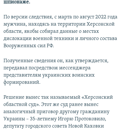
шпионаже.
ПРИСОЕДИНЯЙТЕСЬ!
ПОБЕДИТЕЛЕЙ НЕ СУДЯТ?
КРЫМ.НЕПОКОРЕННЫЙ
По версии следствия, с марта по август 2022 года
мужчина, находясь на территории Херсонской
ELIFBE
области, якобы собирал данные о местах
УКРАИНСКАЯ ПРОБЛЕМА КРЫМА
дислокации военной техники и личного состава
Все сайты RFE/RL
Вооруженных сил РФ.
Полученные сведения он, как утверждается,
передавал посредством мессенджера
представителям украинских воинских
формирований.
Решение вынес так называемый «Херсонский
областной суд». Этот же суд ранее вынес
аналогичный приговор другому гражданину
Украины – 35-летнему Игорю Протоковило,
депутату городского совета Новой Каховки