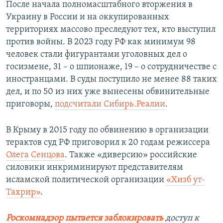
После начала полномасштабного вторжения в
Украину в России и на оккупированных
территориях массово преследуют тех, кто выступил
против войны. В 2023 году РФ как минимум 98
человек стали фигурантами уголовных дел о
госизмене, 31 – о шпионаже, 19 – о сотрудничестве с
иностранцами. В суды поступило не менее 88 таких
дел, и по 50 из них уже вынесены обвинительные
приговоры,
подсчитали Сибирь.Реалии
.
В Крыму в 2015 году по обвинению в организации
терактов суд РФ приговорил к 20 годам режиссера
Олега Сенцова
. Также «диверсию» российские
силовики инкриминируют представителям
исламской политической организации
«Хизб ут-
Тахрир»
.
Роскомнадзор пытается заблокировать
доступ к