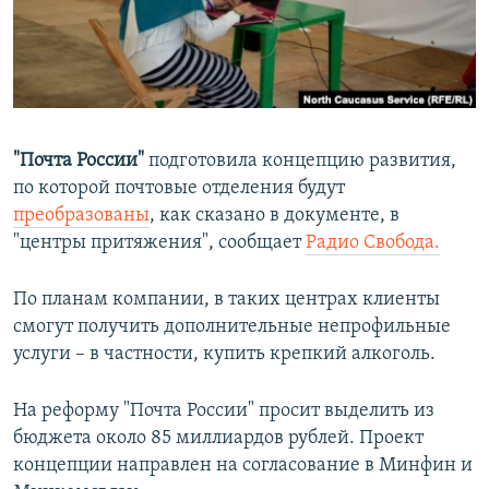
ПРИСОЕДИНЯЙТЕСЬ!
ПОБЕДИТЕЛЕЙ НЕ СУДЯТ?
КРЫМ.НЕПОКОРЕННЫЙ
ELIFBE
УКРАИНСКАЯ ПРОБЛЕМА КРЫМА
"Почта России"
подготовила концепцию развития,
Все сайты RFE/RL
по которой почтовые отделения будут
преобразованы
, как сказано в документе, в
"центры притяжения", сообщает
Радио Свобода.
По планам компании, в таких центрах клиенты
смогут получить дополнительные непрофильные
услуги – в частности, купить крепкий алкоголь.
На реформу "Почта России" просит выделить из
бюджета около 85 миллиардов рублей. Проект
концепции направлен на согласование в Минфин и