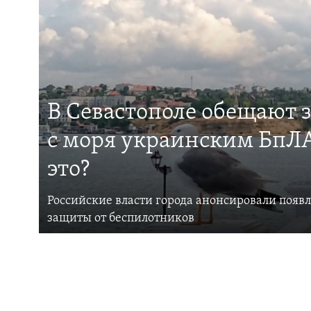
В Севастополе обещают 
с моря украинским БпЛА
это?
Российские власти города анонсировали появ
защиты от беспилотников