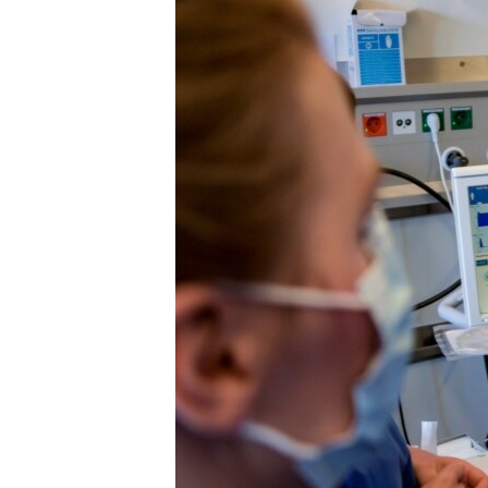
ПОБЕДИТЕЛЕЙ НЕ СУДЯТ?
КРЫМ.НЕПОКОРЕННЫЙ
ELIFBE
УКРАИНСКАЯ ПРОБЛЕМА КРЫМА