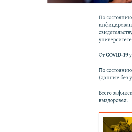
По состоянию
инфицировани
свидетельств
университет
От
COVID-19
у
По состоянию
(данные без 
Всего зафикс
выздоровел.