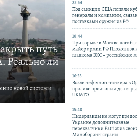
22:54
Под санкции США попали ку
генералы и компании, связа
поставками оружия из РФ
18:44
При взрыве в Москве погиб г
закрыть путь
майор армии РФ Плохотнюк и
главкома ВКС – российские 
. Реально ли
16:55
Возле нефтяного танкера в 
ление новой системы
проливе произошли два взры
UKMTO
15:40
Нидерланды не могут предос
Украине дополнительные
перехватчики Patriot из своих
Минобороны страны