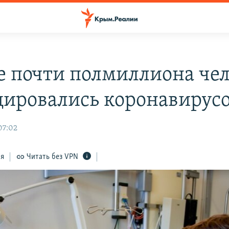
е почти полмиллиона че
ировались коронавирус
07:02
ся
Читать без VPN