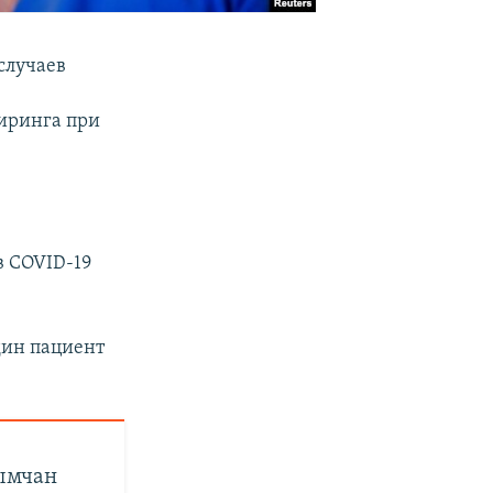
случаев
иринга при
в COVID-19
дин пациент
рымчан