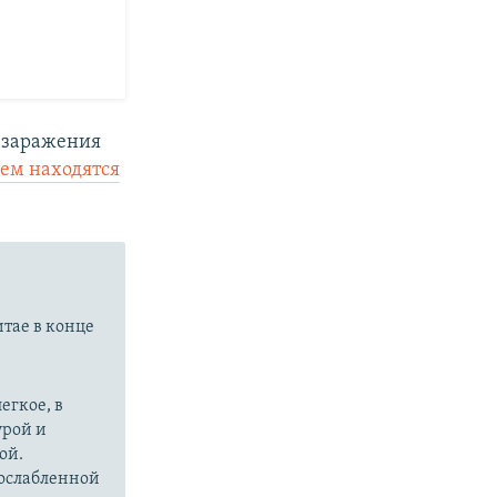
 заражения
ем находятся
итае в конце
егкое, в
урой и
ой.
 ослабленной