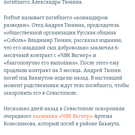
погибшего Александра Тюнина.
ПРИСОЕДИНЯЙТЕСЬ!
ПОБЕДИТЕЛЕЙ НЕ СУДЯТ?
КРЫМ.НЕПОКОРЕННЫЙ
ForPost называет погибшего «командиром
разведки». Отец Андрея Тюнина, председатель
ELIFBE
«общественной организации Русская община
УКРАИНСКАЯ ПРОБЛЕМА КРЫМА
«Соболь» Владимир Тюнин, рассказал изданию,
Все сайты RFE/RL
что его младший сын добровольно заключил 6-
месячный контракт с «ЧВК Вагнер» и
«благополучно его выполнил». После этого ему
продлили контракт на 3 месяца. Андрей Тюнин
погиб под Бахмутом неделю назад. В настоящий
момент родственники ждут тело погибшего, чтобы
захоронить его в Севастополе.
Несколько дней назад в Севастополе похоронили
очередного
наемника «ЧВК Вагнер»
Артема
Колесникова, который погиб в районе Бахмута.