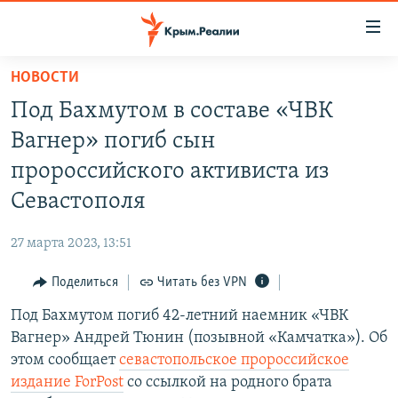
Доступность
ссылки
Вернуться
НОВОСТИ
к
НОВОСТИ
Под Бахмутом в составе «ЧВК
основному
СПЕЦПРОЕКТЫ
содержанию
Вагнер» погиб сын
ВОДА
Вернутся
ГРУЗ 200
пророссийского активиста из
к
ИСТОРИЯ
КАРТА ВОЕННЫХ ОБЪЕКТОВ КРЫМА
Севастополя
главной
ЕЩЕ
11 ЛЕТ ОККУПАЦИИ КРЫМА. 11 ИСТОРИЙ СОПРОТИВЛЕНИЯ
навигации
27 марта 2023, 13:51
Вернутся
РАДІО СВОБОДА
ИНТЕРАКТИВ
к
Поделиться
Читать без VPN
КАК ОБОЙТИ БЛОКИРОВКУ
ИНФОГРАФИКА
поиску
Под Бахмутом погиб 42-летний наемник «ЧВК
ТЕЛЕПРОЕКТ КРЫМ.РЕАЛИИ
Українською
Вагнер» Андрей Тюнин (позывной «Камчатка»). Об
СОВЕТЫ ПРАВОЗАЩИТНИКОВ
этом сообщает
севастопольское пророссийское
Qırımtatar
издание ForPost
со ссылкой на родного брата
ПРОПАВШИЕ БЕЗ ВЕСТИ