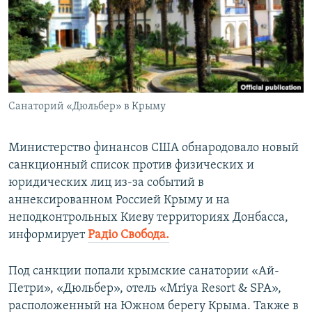
ПРИСОЕДИНЯЙТЕСЬ!
ПОБЕДИТЕЛЕЙ НЕ СУДЯТ?
КРЫМ.НЕПОКОРЕННЫЙ
ELIFBE
УКРАИНСКАЯ ПРОБЛЕМА КРЫМА
Все сайты RFE/RL
Санаторий «Дюльбер» в Крыму
Министерство финансов США обнародовало новый
санкционный список против физических и
юридических лиц из-за событий в
аннексированном Россией Крыму и на
неподконтрольных Киеву территориях Донбасса,
информирует
Радіо Свобода.
Под санкции попали крымские санатории «Ай-
Петри», «Дюльбер», отель «Mriya Resort & SPA»,
расположенный на Южном берегу Крыма. Также в