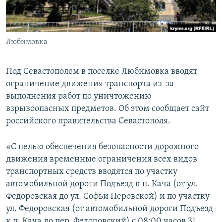
ПРИСОЕДИНЯЙТЕСЬ!
ПОБЕДИТЕЛЕЙ НЕ СУДЯТ?
КРЫМ.НЕПОКОРЕННЫЙ
Любимовка
ELIFBE
УКРАИНСКАЯ ПРОБЛЕМА КРЫМА
Под Севастополем в поселке Любимовка вводят
Все сайты RFE/RL
ограничение движения транспорта из-за
выполнения работ по уничтожению
взрывоопасных предметов. Об этом сообщает сайт
российского правительства Севастополя.
«С целью обеспечения безопасности дорожного
движения временные ограничения всех видов
транспортных средств вводятся по участку
автомобильной дороги Подъезд к п. Кача (от ул.
Федоровская до ул. Софьи Перовской) и по участку
ул. Федоровская (от автомобильной дороги Подъезд
к п. Кача до пер. Федоровский) с 08:00 часов 31