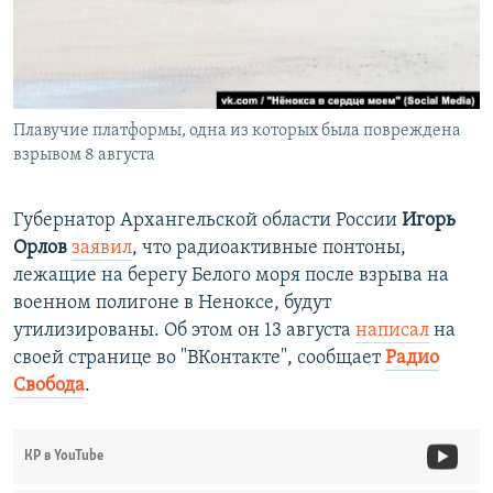
ПРИСОЕДИНЯЙТЕСЬ!
ПОБЕДИТЕЛЕЙ НЕ СУДЯТ?
КРЫМ.НЕПОКОРЕННЫЙ
ELIFBE
Плавучие платформы, одна из которых была повреждена
УКРАИНСКАЯ ПРОБЛЕМА КРЫМА
взрывом 8 августа
Все сайты RFE/RL
Губернатор Архангельской области России
Игорь
Орлов
заявил
, что радиоактивные понтоны,
лежащие на берегу Белого моря после взрыва на
военном полигоне в Неноксе, будут
утилизированы. Об этом он 13 августа
написал
на
своей странице во "ВКонтакте", сообщает
Радио
Свобода
.
КР в YouTube