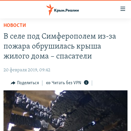
Доступность
ссылки
Вернуться
НОВОСТИ
к
НОВОСТИ
В селе под Симферополем из-за
основному
СПЕЦПРОЕКТЫ
содержанию
пожара обрушилась крыша
ВОДА
Вернутся
ГРУЗ 200
жилого дома – спасатели
к
ИСТОРИЯ
КАРТА ВОЕННЫХ ОБЪЕКТОВ КРЫМА
главной
20 февраля 2019, 09:42
ЕЩЕ
11 ЛЕТ ОККУПАЦИИ КРЫМА. 11 ИСТОРИЙ СОПРОТИВЛЕНИЯ
навигации
Вернутся
Поделиться
Читать без VPN
РАДІО СВОБОДА
ИНТЕРАКТИВ
к
КАК ОБОЙТИ БЛОКИРОВКУ
ИНФОГРАФИКА
поиску
ТЕЛЕПРОЕКТ КРЫМ.РЕАЛИИ
Українською
СОВЕТЫ ПРАВОЗАЩИТНИКОВ
Qırımtatar
ПРОПАВШИЕ БЕЗ ВЕСТИ