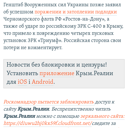
Генштаб Вооруженных сил Украины позже заявил
об успешном
поражении и затоплении подлодки
Черноморского флота РФ «Ростов-на-Дону», а
также об ударе по российскому ЗРК С-400 в Крыму,
что привело к повреждению четырех пусковых
установок ЗРК «Триумф». Российская сторона свои
потери не комментирует.
Новости без блокировки и цензуры!
Установить
приложение
Крым.Реалии
для
iOS
і
Android
.
Роскомнадзор пытается заблокировать
доступ к
сайту
Крым.Реалии
. Беспрепятственно читать
Крым.Реалии
можно с помощью
зеркального сайта:
https://d1uwu2hj0kx59f.cloudfront.net/
следите за