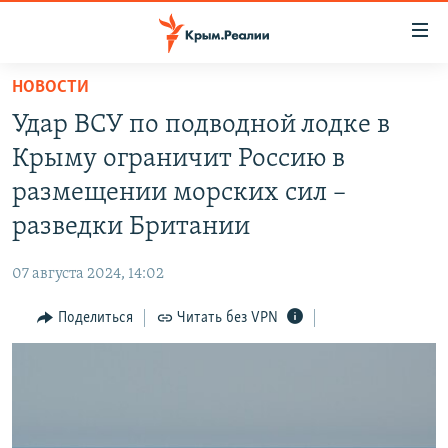
Доступность
ссылки
Вернуться
НОВОСТИ
к
НОВОСТИ
Удар ВСУ по подводной лодке в
основному
СПЕЦПРОЕКТЫ
содержанию
Крыму ограничит Россию в
ВОДА
Вернутся
ГРУЗ 200
размещении морских сил –
к
ИСТОРИЯ
КАРТА ВОЕННЫХ ОБЪЕКТОВ КРЫМА
разведки Британии
главной
ЕЩЕ
11 ЛЕТ ОККУПАЦИИ КРЫМА. 11 ИСТОРИЙ СОПРОТИВЛЕНИЯ
навигации
07 августа 2024, 14:02
Вернутся
РАДІО СВОБОДА
ИНТЕРАКТИВ
к
Поделиться
Читать без VPN
КАК ОБОЙТИ БЛОКИРОВКУ
ИНФОГРАФИКА
поиску
ТЕЛЕПРОЕКТ КРЫМ.РЕАЛИИ
Українською
СОВЕТЫ ПРАВОЗАЩИТНИКОВ
Qırımtatar
ПРОПАВШИЕ БЕЗ ВЕСТИ