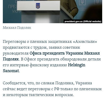
ПРИСОЕДИНЯЙТЕСЬ!
ПОБЕДИТЕЛЕЙ НЕ СУДЯТ?
КРЫМ.НЕПОКОРЕННЫЙ
ELIFBE
Михаил Подоляк
УКРАИНСКАЯ ПРОБЛЕМА КРЫМА
Все сайты RFE/RL
Переговоры о пленных защитниках «Азовстали»
продвигаются с трудом, заявил советник
руководителя
Офиса президента Украины Михаил
Подоляк
. В Офисе президента обнародовали детали
его интервью финскому изданию
Helsingin
Sanomat
.
Сообщается, что, по словам Подоляка, Украина
сейчас ведет переговоры с РФ только по плененным
и некоторым тактическим вопросам.