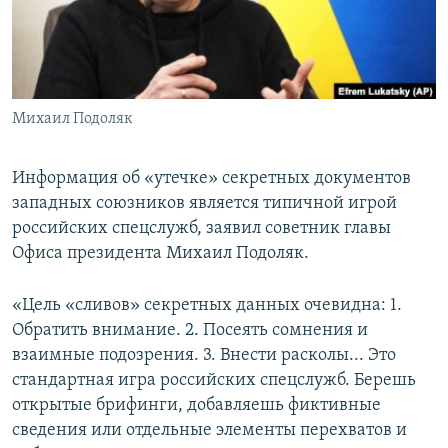
ПРИСОЕДИНЯЙТЕСЬ!
ПОБЕДИТЕЛЕЙ НЕ СУДЯТ?
КРЫМ.НЕПОКОРЕННЫЙ
ELIFBE
Михаил Подоляк
УКРАИНСКАЯ ПРОБЛЕМА КРЫМА
Все сайты RFE/RL
Информация об «утечке» секретных документов
западных союзников является типичной игрой
российских спецслужб, заявил советник главы
Офиса президента Михаил Подоляк.
«Цель «сливов» секретных данных очевидна: 1.
Обратить внимание. 2. Посеять сомнения и
взаимные подозрения. 3. Внести расколы... Это
стандартная игра российских спецслужб. Берешь
открытые брифинги, добавляешь фиктивные
сведения или отдельные элементы перехватов и