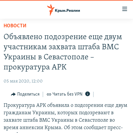
Доступность
ссылки
Вернуться
НОВОСТИ
к
НОВОСТИ
Объявлено подозрение еще двум
основному
СПЕЦПРОЕКТЫ
содержанию
участникам захвата штаба ВМС
ВОДА
Вернутся
ГРУЗ 200
Украины в Севастополе –
к
ИСТОРИЯ
КАРТА ВОЕННЫХ ОБЪЕКТОВ КРЫМА
прокуратура АРК
главной
ЕЩЕ
11 ЛЕТ ОККУПАЦИИ КРЫМА. 11 ИСТОРИЙ СОПРОТИВЛЕНИЯ
навигации
05 мая 2020, 12:00
Вернутся
РАДІО СВОБОДА
ИНТЕРАКТИВ
к
Поделиться
Читать без VPN
КАК ОБОЙТИ БЛОКИРОВКУ
ИНФОГРАФИКА
поиску
Прокуратура АРК объявила о подозрении еще двум
ТЕЛЕПРОЕКТ КРЫМ.РЕАЛИИ
Українською
гражданам Украины, которых подозревают в
СОВЕТЫ ПРАВОЗАЩИТНИКОВ
захвате штаба ВМС Украины в Севастополе во
Qırımtatar
время аннексии Крыма. Об этом сообщает пресс-
ПРОПАВШИЕ БЕЗ ВЕСТИ