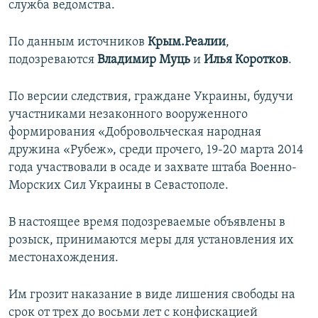
служба ведомства.
ПРИСОЕДИНЯЙТЕСЬ!
ПОБЕДИТЕЛЕЙ НЕ СУДЯТ?
КРЫМ.НЕПОКОРЕННЫЙ
По данным источников
Крым.Реалии
,
подозреваются
Владимир Муць
и
Илья Коротков
.
ELIFBE
УКРАИНСКАЯ ПРОБЛЕМА КРЫМА
По версии следствия, граждане Украины, будучи
Все сайты RFE/RL
участниками незаконного вооруженного
формирования «Добровольческая народная
дружина «Рубеж», среди прочего, 19-20 марта 2014
года участвовали в осаде и захвате штаба Военно-
Морских Сил Украины в Севастополе.
В настоящее время подозреваемые объявлены в
розыск, принимаются меры для установления их
местонахождения.
Им грозит наказание в виде лишения свободы на
срок от трех до восьми лет с конфискацией