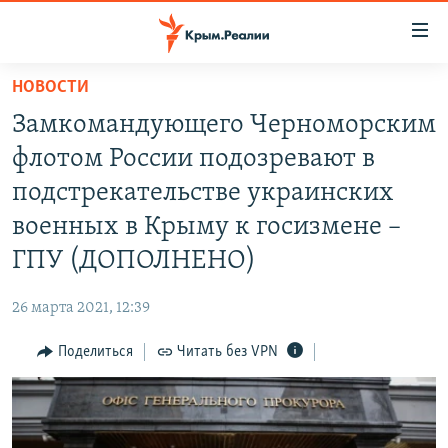
Доступность
ссылки
Вернуться
НОВОСТИ
к
НОВОСТИ
Замкомандующего Черноморским
основному
СПЕЦПРОЕКТЫ
содержанию
флотом России подозревают в
ВОДА
Вернутся
ГРУЗ 200
подстрекательстве украинских
к
ИСТОРИЯ
КАРТА ВОЕННЫХ ОБЪЕКТОВ КРЫМА
военных в Крыму к госизмене –
главной
ЕЩЕ
11 ЛЕТ ОККУПАЦИИ КРЫМА. 11 ИСТОРИЙ СОПРОТИВЛЕНИЯ
навигации
ГПУ (ДОПОЛНЕНО)
Вернутся
РАДІО СВОБОДА
ИНТЕРАКТИВ
к
26 марта 2021, 12:39
КАК ОБОЙТИ БЛОКИРОВКУ
ИНФОГРАФИКА
поиску
Поделиться
Читать без VPN
ТЕЛЕПРОЕКТ КРЫМ.РЕАЛИИ
Українською
СОВЕТЫ ПРАВОЗАЩИТНИКОВ
Qırımtatar
ПРОПАВШИЕ БЕЗ ВЕСТИ