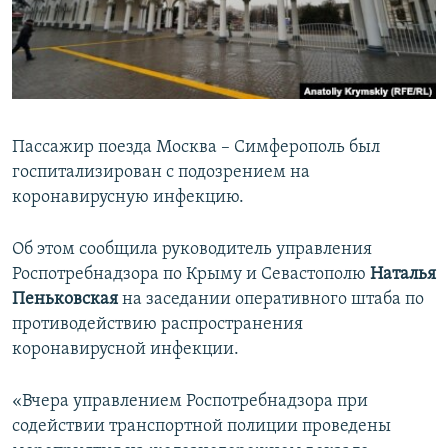
ПРИСОЕДИНЯЙТЕСЬ!
ПОБЕДИТЕЛЕЙ НЕ СУДЯТ?
КРЫМ.НЕПОКОРЕННЫЙ
ELIFBE
УКРАИНСКАЯ ПРОБЛЕМА КРЫМА
Пассажир поезда Москва – Симферополь был
Все сайты RFE/RL
госпитализирован с подозрением на
коронавирусную инфекцию.
Об этом сообщила руководитель управления
Роспотребнадзора по Крыму и Севастополю
Наталья
Пеньковская
на заседании оперативного штаба по
противодействию распространения
коронавирусной инфекции.
«Вчера управлением Роспотребнадзора при
содействии транспортной полиции проведены