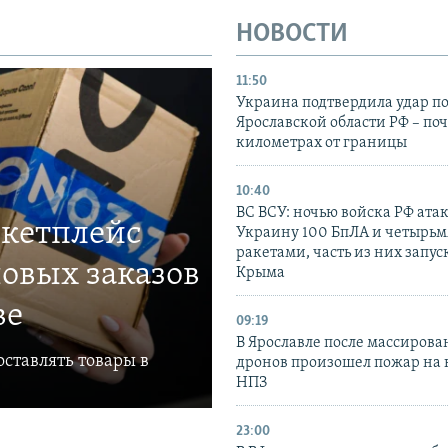
НОВОСТИ
11:50
Украина подтвердила удар по
Ярославской области РФ – поч
километрах от границы
10:40
ВС ВСУ: ночью войска РФ ата
ркетплейс
Украину 100 БпЛА и четырьм
ракетами, часть из них запус
овых заказов
Крыма
ве
09:19
В Ярославле после массирова
ставлять товары в
дронов произошел пожар на
НПЗ
23:00