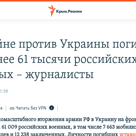
йне против Украины пог
нее 61 тысячи российски
ых – журналисты
0:38
ся
Читать без VPN
номасштабного вторжения армии РФ в Украину на фро
61 009 российских военных, в том числе 7 663 мобили
ьцев и 12 238 заключенных. Личности погибших
устан