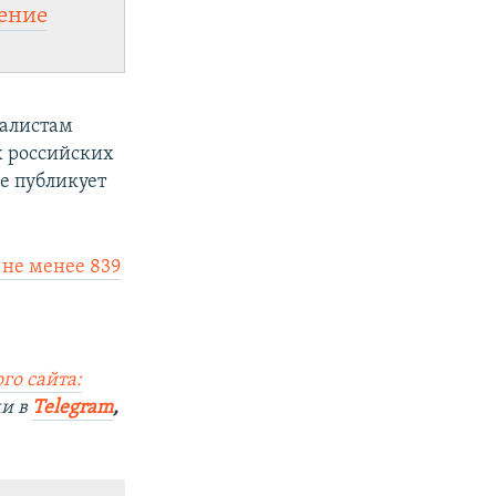
ение
налистам
х российских
е публикует
не менее 839
го сайта:
ми в
Telegram
,