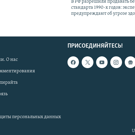
В РФ разрешили продавать б
стандарта 1990-х годов: эксп
предупреждают об угрозе зд
ПРИСОЕДИНЯЙТЕСЬ!
и. О нас
омментирования
опирайта
вязь
ащиты персональных данных
U