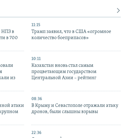
11:15
 НПЗ в
Трамп заявил, что в США «огромное
ти в 700
количество боеприпасов»
10:11
ковали
Казахстан вновь стал самым
я
процветающим государством
кали из
Центральной Азии – рейтинг
08:36
нной атаки
В Крыму и Севастополе отражали атаку
 крупном
дронов, были слышны взрывы
22:36