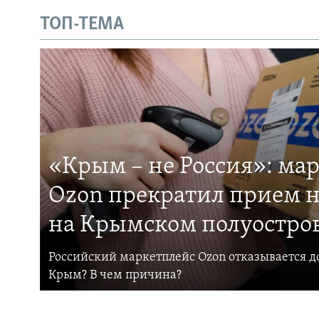
ТОП-ТЕМА
«Крым – не Россия»: ма
Ozon прекратил прием н
на Крымском полуостро
Российский маркетплейс Ozon отказывается до
Крым? В чем причина?