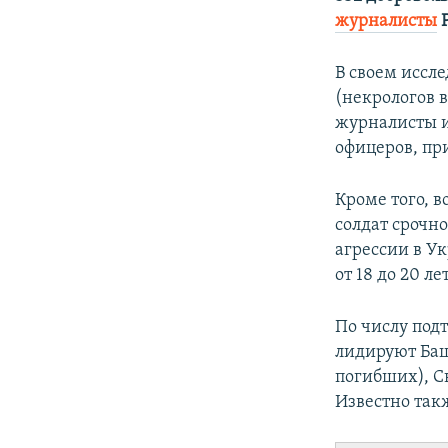
ПОБЕДИТЕЛЕЙ НЕ СУДЯТ?
журналисты
Р
КРЫМ.НЕПОКОРЕННЫЙ
В своем иссл
ELIFBE
(некрологов 
УКРАИНСКАЯ ПРОБЛЕМА КРЫМА
журналисты и
офицеров, пр
Кроме того, в
солдат срочн
агрессии в Ук
от 18 до 20 лет
По числу под
лидируют Баш
погибших), Св
Известно так