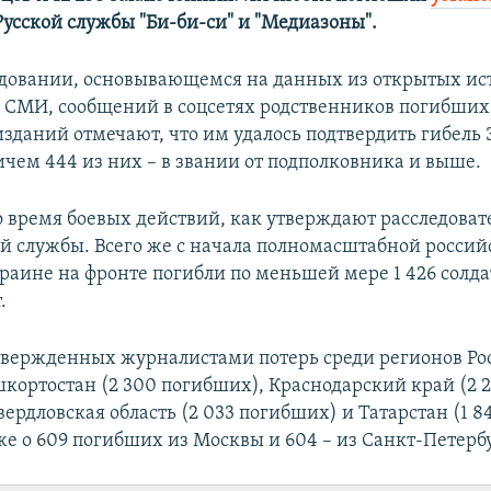
усской службы "Би-би-си" и "Медиазоны".
едовании, основывающемся на данных из открытых ис
в СМИ, сообщений в соцсетях родственников погибших 
зданий отмечают, что им удалось подтвердить гибель 3
ичем 444 из них – в звании от подполковника и выше.
о время боевых действий, как утверждают расследовате
ой службы. Всего же с начала полномасштабной россий
раине на фронте погибли по меньшей мере 1 426 солдат
.
твержденных журналистами потерь среди регионов Ро
кортостан (2 300 погибших), Краснодарский край (2 
ердловская область (2 033 погибших) и Татарстан (1 8
же о 609 погибших из Москвы и 604 – из Санкт-Петерб