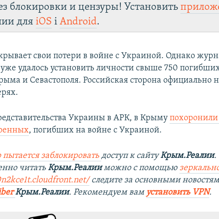
ез блокировки и цензуры! Установить
прилож
лии для
iOS
і
Android
.
скрывает свои потери в войне с Украиной. Однако жур
уже удалось установить личности свыше 750 погибши
рыма и Севастополя. Российская сторона официально н
ерях.
едставительства Украины в АРК, в
Крыму
похоронили 
военных
, погибших на войне с Украиной.
 пытается заблокировать
доступ к сайту
Крым.Реалии
.
енно читать
Крым.Реалии
можно с помощью
зеркально
0n2kce1t.cloudfront.net/
следите за основными новостя
iber
Крым.Реалии
. Рекомендуем вам
установить VPN
.