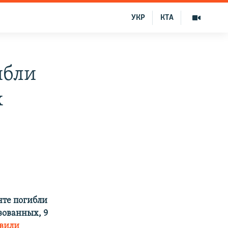
УКР
КТА
ибли
х
нте погибли
зованных, 9
овили