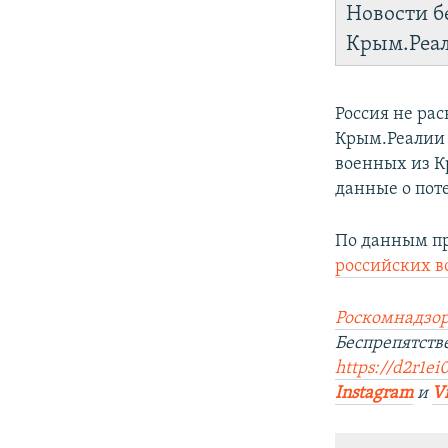
Новости б
Крым.Реа
Россия не ра
Крым.Реалии 
военных из К
данные о пот
По данным пр
российских 
Роскомнадзор
Беспрепятств
https://d2r1ei
Instagram
и
V