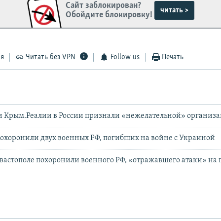
Сайт заблокирован?
читать >
Обойдите блокировку!
ся
Читать без VPN
Follow us
Печать
и Крым.Реалии в России признали «нежелательной» организ
похоронили двух военных РФ, погибших на войне с Украиной
евастополе похоронили военного РФ, «отражавшего атаки» на