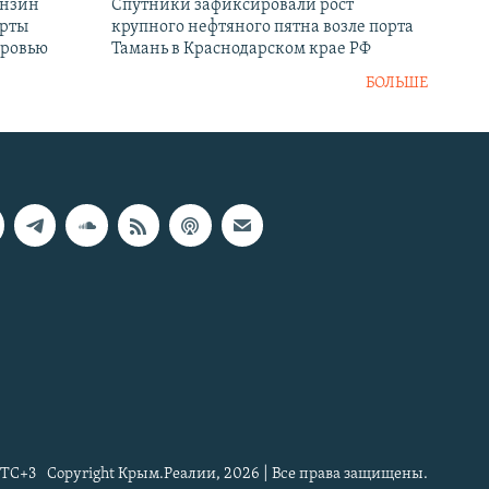
ензин
Спутники зафиксировали рост
ерты
крупного нефтяного пятна возле порта
оровью
Тамань в Краснодарском крае РФ
БОЛЬШЕ
TC+3
Copyright Крым.Реалии, 2026 | Все права защищены.