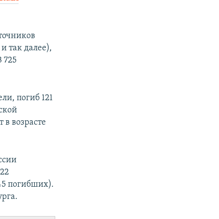
точников
и так далее),
 725
ли, погиб 121
ской
 в возрасте
ссии
222
45 погибших).
урга.