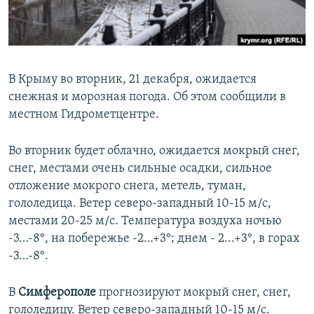
ПРИСОЕДИНЯЙТЕСЬ!
ПОБЕДИТЕЛЕЙ НЕ СУДЯТ?
КРЫМ.НЕПОКОРЕННЫЙ
ELIFBE
В Крыму во вторник, 21 декабря, ожидается
УКРАИНСКАЯ ПРОБЛЕМА КРЫМА
снежная и морозная погода. Об этом сообщили в
Все сайты RFE/RL
местном Гидрометцентре.
Во вторник будет облачно, ожидается мокрый снег,
снег, местами очень сильные осадки, сильное
отложение мокрого снега, метель, туман,
гололедица. Ветер северо-западный 10-15 м/с,
местами 20-25 м/с. Температура воздуха ночью
-3…-8°, на побережье -2…+3°; днем - 2...+3°, в горах
-3…-8°.
В
Симферополе
прогнозируют мокрый снег, снег,
гололедицу. Ветер северо-западный 10-15 м/с.