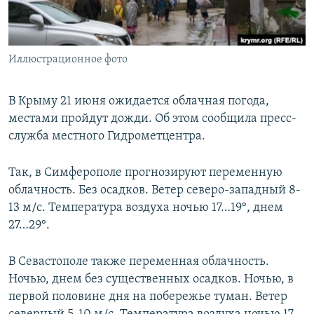
ПРИСОЕДИНЯЙТЕСЬ!
ПОБЕДИТЕЛЕЙ НЕ СУДЯТ?
КРЫМ.НЕПОКОРЕННЫЙ
Иллюстрационное фото
ELIFBE
УКРАИНСКАЯ ПРОБЛЕМА КРЫМА
В Крыму 21 июня ожидается облачная погода,
Все сайты RFE/RL
местами пройдут дожди. Об этом сообщила пресс-
служба местного Гидрометцентра.
Так, в Симферополе прогнозируют переменную
облачность. Без осадков. Ветер северо-западный 8-
13 м/с. Температура воздуха ночью 17…19°, днем
27…29°.
В Севастополе также переменная облачность.
Ночью, днем без существенных осадков. Ночью, в
первой половине дня на побережье туман. Ветер