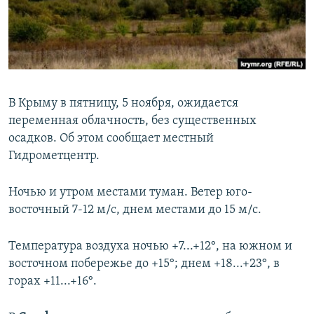
ПРИСОЕДИНЯЙТЕСЬ!
ПОБЕДИТЕЛЕЙ НЕ СУДЯТ?
КРЫМ.НЕПОКОРЕННЫЙ
ELIFBE
УКРАИНСКАЯ ПРОБЛЕМА КРЫМА
В Крыму в пятницу, 5 ноября, ожидается
Все сайты RFE/RL
переменная облачность, без существенных
осадков. Об этом сообщает местный
Гидрометцентр.
Ночью и утром местами туман. Ветер юго-
восточный 7-12 м/с, днем местами до 15 м/с.
Температура воздуха ночью +7...+12°, на южном и
восточном побережье до +15°; днем +18...+23°, в
горах +11...+16°.