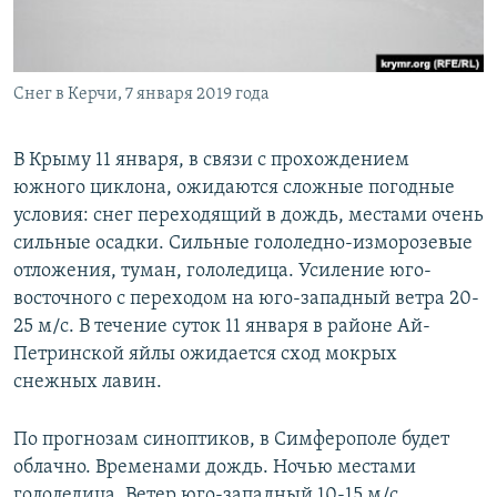
ПРИСОЕДИНЯЙТЕСЬ!
ПОБЕДИТЕЛЕЙ НЕ СУДЯТ?
КРЫМ.НЕПОКОРЕННЫЙ
Снег в Керчи, 7 января 2019 года
ELIFBE
УКРАИНСКАЯ ПРОБЛЕМА КРЫМА
В Крыму 11 января, в связи с прохождением
Все сайты RFE/RL
южного циклона, ожидаются сложные погодные
условия: снег переходящий в дождь, местами очень
сильные осадки. Сильные гололедно-изморозевые
отложения, туман, гололедица. Усиление юго-
восточного с переходом на юго-западный ветра 20-
25 м/с. В течение суток 11 января в районе Ай-
Петринской яйлы ожидается сход мокрых
снежных лавин.
По прогнозам синоптиков, в Симферополе будет
облачно. Временами дождь. Ночью местами
гололедица. Ветер юго-западный 10-15 м/с,