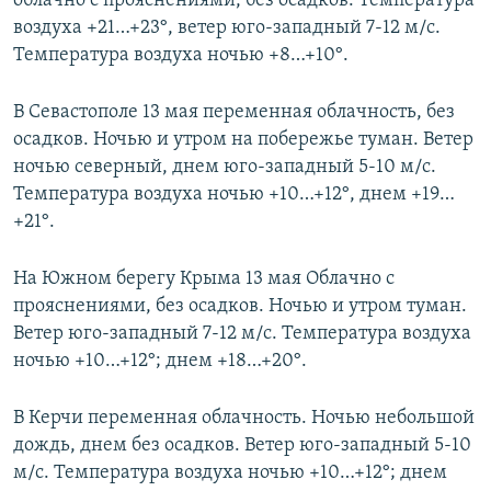
облачно с прояснениями, без осадков. Температура
ПРИСОЕДИНЯЙТЕСЬ!
ПОБЕДИТЕЛЕЙ НЕ СУДЯТ?
воздуха +21…+23°, ветер юго-западный 7-12 м/с.
Температура воздуха ночью +8…+10°.
КРЫМ.НЕПОКОРЕННЫЙ
ELIFBE
В Севастополе 13 мая переменная облачность, без
осадков. Ночью и утром на побережье туман. Ветер
УКРАИНСКАЯ ПРОБЛЕМА КРЫМА
ночью северный, днем юго-западный 5-10 м/с.
Все сайты RFE/RL
Температура воздуха ночью +10…+12°, днем +19…
+21°.
На Южном берегу Крыма 13 мая Облачно с
прояснениями, без осадков. Ночью и утром туман.
Ветер юго-западный 7-12 м/с. Температура воздуха
ночью +10…+12°; днем +18…+20°.
В Керчи переменная облачность. Ночью небольшой
дождь, днем без осадков. Ветер юго-западный 5-10
м/с. Температура воздуха ночью +10…+12°; днем