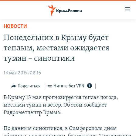
Доступность
ссылки
Вернуться
НОВОСТИ
к
НОВОСТИ
Понедельник в Крыму будет
основному
СПЕЦПРОЕКТЫ
содержанию
теплым, местами ожидается
ВОДА
Вернутся
ГРУЗ 200
туман – синоптики
к
ИСТОРИЯ
КАРТА ВОЕННЫХ ОБЪЕКТОВ КРЫМА
главной
13 мая 2019, 08:15
ЕЩЕ
11 ЛЕТ ОККУПАЦИИ КРЫМА. 11 ИСТОРИЙ СОПРОТИВЛЕНИЯ
навигации
Вернутся
Поделиться
Читать без VPN
РАДІО СВОБОДА
ИНТЕРАКТИВ
к
В Крыму 13 мая прогнозируется теплая погода,
КАК ОБОЙТИ БЛОКИРОВКУ
ИНФОГРАФИКА
поиску
местами туман и ветер. Об этом сообщает
ТЕЛЕПРОЕКТ КРЫМ.РЕАЛИИ
Гидрометцентр Крыма.
Українською
СОВЕТЫ ПРАВОЗАЩИТНИКОВ
Qırımtatar
По данным синоптиков, в Симферополе днем
ПРОПАВШИЕ БЕЗ ВЕСТИ