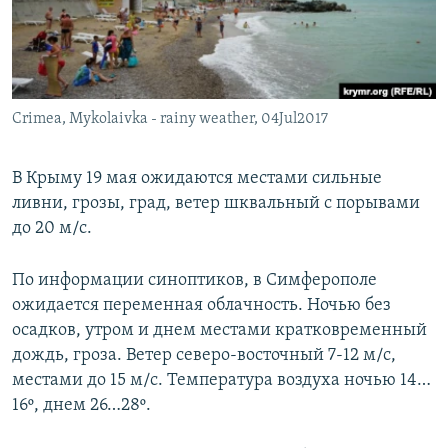
ПРИСОЕДИНЯЙТЕСЬ!
ПОБЕДИТЕЛЕЙ НЕ СУДЯТ?
КРЫМ.НЕПОКОРЕННЫЙ
ELIFBE
Crimea, Mykolaivka - rainy weather, 04Jul2017
УКРАИНСКАЯ ПРОБЛЕМА КРЫМА
Все сайты RFE/RL
В Крыму 19 мая ожидаются местами сильные
ливни, грозы, град, ветер шквальный с порывами
до 20 м/с.
По информации синоптиков, в Симферополе
ожидается переменная облачность. Ночью без
осадков, утром и днем местами кратковременный
дождь, гроза. Ветер северо-восточный 7-12 м/с,
местами до 15 м/с. Температура воздуха ночью 14…
16º, днем 26…28º.