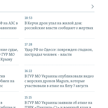
18:53
РФ на АЗС в
В Керчи дрон упал на жилой дом:
сравнению
российские власти сообщают о жертвах
17:28
ние судье,
Удар РФ по Одессе: поврежден стадион,
у ГУР МО
пострадал человек – власти
в Крыму
16:22
тив
В ГУР МО Украины опубликовали видео
обмен на
с морских дронов Magura, которые
ос
участвовали в атаке на Ялту 7 августа
15:15
 в
В ГУР МО Украины заявили об атаке на
огибшие и
ПЗРК «Панцирь-С1» и военный кран в