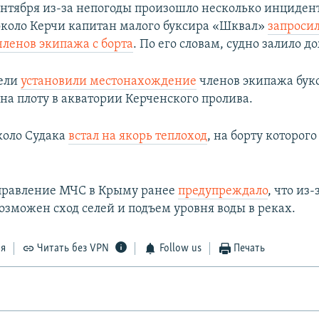
 сентября из-за непогоды произошло несколько инциден
около Керчи капитан малого буксира «Шквал»
запроси
членов экипажа с борта
. По его словам, судно залило д
тели
установили местонахождение
членов экипажа бук
а плоту в акватории Керченского пролива.
около Судака
встал на якорь теплоход
, на борту которог
правление МЧС в Крыму ранее
предупреждало
, что из
озможен сход селей и подъем уровня воды в реках.
ся
Читать без VPN
Follow us
Печать