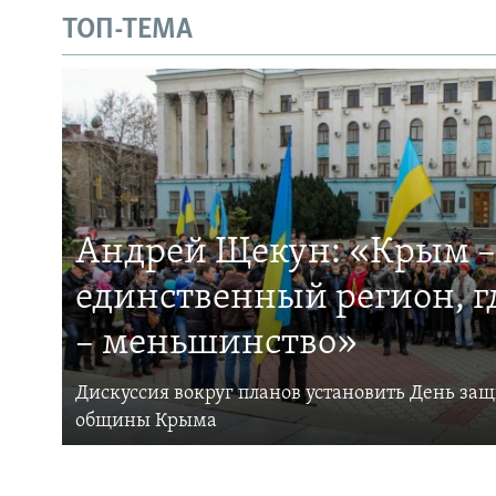
ТОП-ТЕМА
Андрей Щекун: «Крым –
единственный регион, 
– меньшинство»
Дискуссия вокруг планов установить День за
общины Крыма