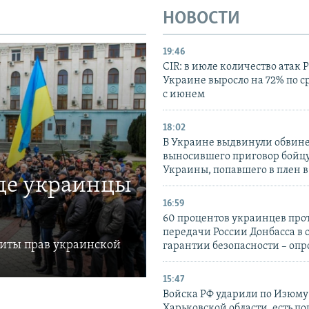
НОВОСТИ
19:46
CIR: в июле количество атак 
Украине выросло на 72% по 
с июнем
18:02
В Украине выдвинули обвине
выносившего приговор бойц
Украины, попавшего в плен 
где украинцы
16:59
60 процентов украинцев про
передачи России Донбасса в 
щиты прав украинской
гарантии безопасности – опр
15:47
Войска РФ ударили по Изюму
Харьковской области, есть п