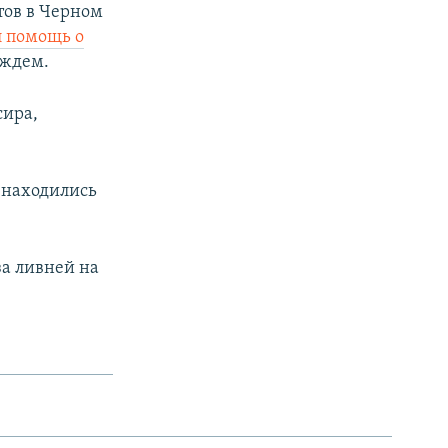
тов в Черном
л помощь о
ождем.
сира,
о находились
-за ливней на