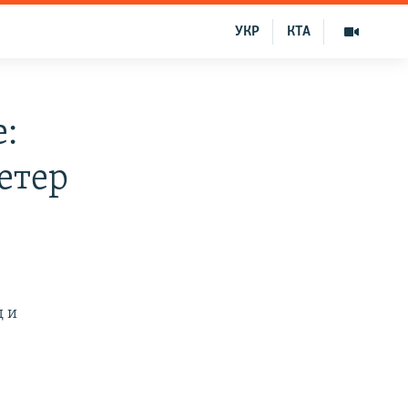
УКР
КТА
:
етер
д и