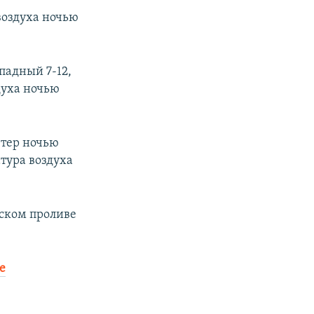
воздуха ночью
падный 7-12,
духа ночью
етер ночью
атура воздуха
нском проливе
е