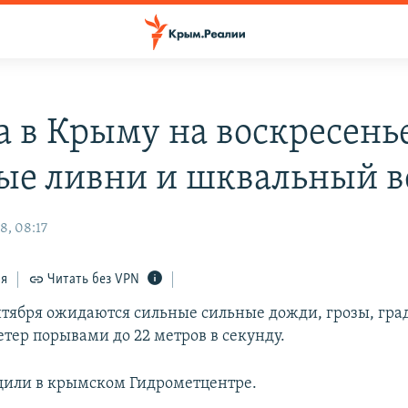
а в Крыму на воскресенье
ые ливни и шквальный в
8, 08:17
ся
Читать без VPN
нтября ожидаются сильные сильные дожди, грозы, гра
тер порывами до 22 метров в секунду.
щили в крымском Гидрометцентре.