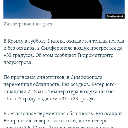
ПРИСОЕДИНЯЙТЕСЬ!
ПОБЕДИТЕЛЕЙ НЕ СУДЯТ?
КРЫМ.НЕПОКОРЕННЫЙ
Иллюстрационное фото
ELIFBE
УКРАИНСКАЯ ПРОБЛЕМА КРЫМА
В Крыму в субботу, 1 июня, ожидается теплая погода
Все сайты RFE/RL
и без осадков, в Симферополе воздух прогреется до
+33 градусов. Об этом сообщает Гидрометцентр
полуострова.
По прогнозам синоптиков, в Симферополе
переменная облачность. Без осадков. Ветер юго-
западный 7-12 м/с. Температура воздуха ночью
+15…+17 градусов, днем +31…+33 градуса.
В Севастополе переменная облачность. Без осадков.
Ветер ночью северо-восточный, днем северо-