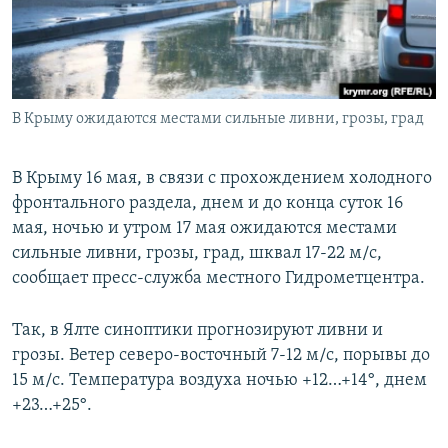
ПРИСОЕДИНЯЙТЕСЬ!
ПОБЕДИТЕЛЕЙ НЕ СУДЯТ?
КРЫМ.НЕПОКОРЕННЫЙ
ELIFBE
В Крыму ожидаются местами сильные ливни, грозы, град
УКРАИНСКАЯ ПРОБЛЕМА КРЫМА
Все сайты RFE/RL
В Крыму 16 мая, в связи с прохождением холодного
фронтального раздела, днем и до конца суток 16
мая, ночью и утром 17 мая ожидаются местами
сильные ливни, грозы, град, шквал 17-22 м/с,
сообщает пресс-служба местного Гидрометцентра.
Так, в Ялте синоптики прогнозируют ливни и
грозы. Ветер северо-восточный 7-12 м/с, порывы до
15 м/с. Температура воздуха ночью +12…+14°, днем
+23…+25°.