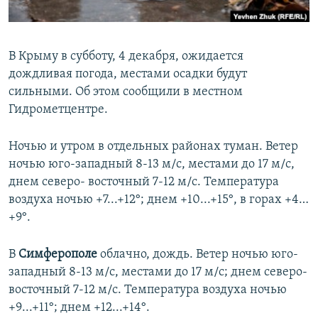
ПРИСОЕДИНЯЙТЕСЬ!
ПОБЕДИТЕЛЕЙ НЕ СУДЯТ?
КРЫМ.НЕПОКОРЕННЫЙ
В Крыму в субботу, 4 декабря, ожидается
ELIFBE
дождливая погода, местами осадки будут
УКРАИНСКАЯ ПРОБЛЕМА КРЫМА
сильными. Об этом сообщили в местном
Все сайты RFE/RL
Гидрометцентре.
Ночью и утром в отдельных районах туман. Ветер
ночью юго-западный 8-13 м/с, местами до 17 м/с,
днем северо- восточный 7-12 м/с. Температура
воздуха ночью +7...+12°; днем +10...+15°, в горах +4…
+9°.
В
Симферополе
облачно, дождь. Ветер ночью юго-
западный 8-13 м/с, местами до 17 м/с; днем северо-
восточный 7-12 м/с. Температура воздуха ночью
+9...+11°; днем +12...+14°.