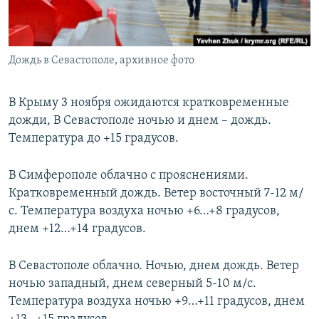
ПРИСОЕДИНЯЙТЕСЬ!
ПОБЕДИТЕЛЕЙ НЕ СУДЯТ?
КРЫМ.НЕПОКОРЕННЫЙ
Дождь в Севастополе, архивное фото
ELIFBE
УКРАИНСКАЯ ПРОБЛЕМА КРЫМА
В Крыму 3 ноября ожидаются кратковременные
Все сайты RFE/RL
дожди, В Севастополе ночью и днем – дождь.
Температура до +15 градусов.
В Симферополе облачно с прояснениями.
Кратковременный дождь. Ветер восточный 7-12 м/
с. Температура воздуха ночью +6…+8 градусов,
днем +12…+14 градусов.
В Севастополе облачно. Ночью, днем дождь. Ветер
ночью западный, днем северный 5-10 м/с.
Температура воздуха ночью +9…+11 градусов, днем