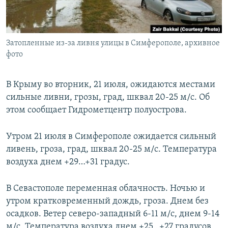
ПРИСОЕДИНЯЙТЕСЬ!
ПОБЕДИТЕЛЕЙ НЕ СУДЯТ?
КРЫМ.НЕПОКОРЕННЫЙ
Затопленные из-за ливня улицы в Симферополе, архивное
ELIFBE
фото
УКРАИНСКАЯ ПРОБЛЕМА КРЫМА
Все сайты RFE/RL
В Крыму во вторник, 21 июля, ожидаются местами
сильные ливни, грозы, град, шквал 20-25 м/с. Об
этом сообщает Гидрометцентр полуострова.
Утром 21 июля в Симферополе ожидается сильный
ливень, гроза, град, шквал 20-25 м/с. Температура
воздуха днем +29…+31 градус.
В Севастополе переменная облачность. Ночью и
утром кратковременный дождь, гроза. Днем без
осадков. Ветер северо-западный 6-11 м/с, днем 9-14
м/с. Температура воздуха днем +25…+27 градусов.