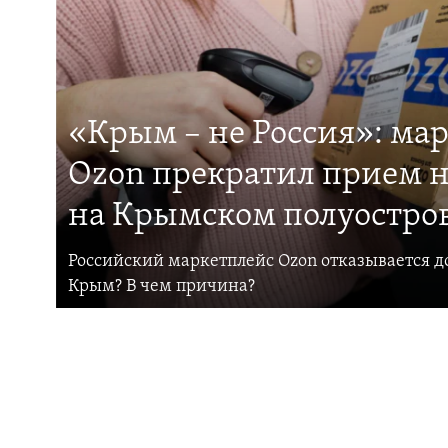
«Крым – не Россия»: ма
Ozon прекратил прием н
на Крымском полуостро
Российский маркетплейс Ozon отказывается до
Крым? В чем причина?