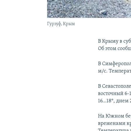
Гурзуф, Крым
В Крыму в суб
Об этом сооб
В Симферопол
м/с. Температ
В Севастополе
восточный 6-1
16…18°, днем 
На Южном бер
временами кр
Температура 