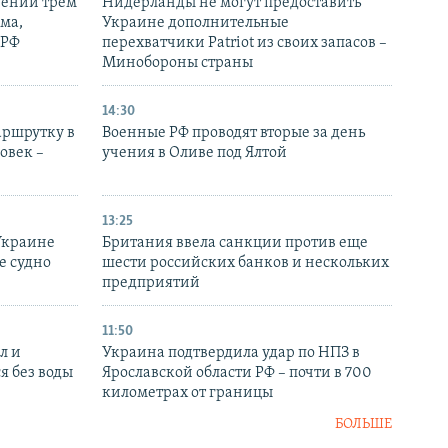
рении трем
Нидерланды не могут предоставить
ма,
Украине дополнительные
 РФ
перехватчики Patriot из своих запасов –
Минобороны страны
14:30
аршрутку в
Военные РФ проводят вторые за день
овек –
учения в Оливе под Ялтой
13:25
Украине
Британия ввела санкции против еще
е судно
шести российских банков и нескольких
предприятий
11:50
л и
Украина подтвердила удар по НПЗ в
я без воды
Ярославской области РФ – почти в 700
километрах от границы
БОЛЬШЕ