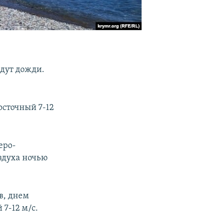
йдут дожди.
осточный 7-12
еро-
оздуха ночью
в, днем
7-12 м/с.