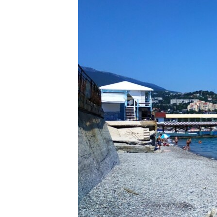
ПОБЕДИТЕЛЕЙ НЕ СУДЯТ?
КРЫМ.НЕПОКОРЕННЫЙ
ELIFBE
УКРАИНСКАЯ ПРОБЛЕМА КРЫМА