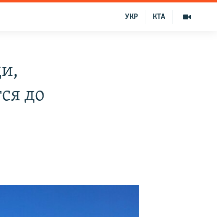
УКР
КТА
и,
ся до