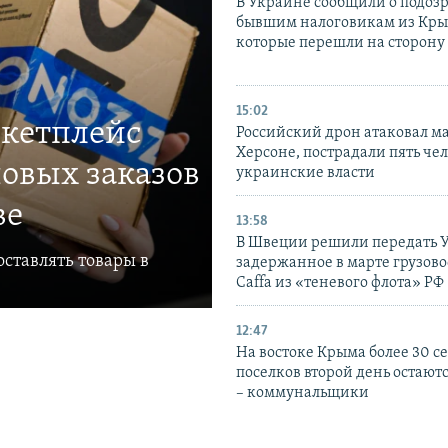
В Украине сообщили о подоз
бывшим налоговикам из Кры
которые перешли на сторону
15:02
ркетплейс
Российский дрон атаковал м
Херсоне, пострадали пять чел
овых заказов
украинские власти
ве
13:58
В Швеции решили передать 
ставлять товары в
задержанное в марте грузово
Caffa из «теневого флота» РФ
12:47
На востоке Крыма более 30 се
поселков второй день остаютс
– коммунальщики