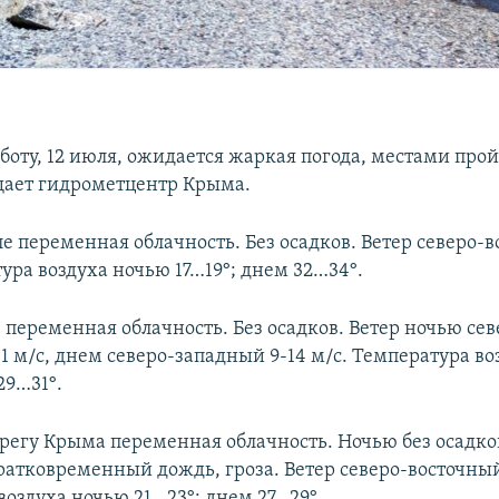
боту, 12 июля, ожидается жаркая погода, местами про
щает гидрометцентр Крыма.
е переменная облачность. Без осадков. Ветер северо-в
ура воздуха ночью 17…19°; днем 32…34°.
 переменная облачность. Без осадков. Ветер ночью сев
1 м/с, днем северо-западный 9-14 м/с. Температура в
29…31°.
егу Крыма переменная облачность. Ночью без осадко
атковременный дождь, гроза. Ветер северо-восточный 
воздуха ночью 21…23°; днем 27…29°.