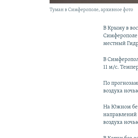
Туман в Симферополе, архивное фото
В Крыму в вос
Симферополе 
местный Гид
В Симферопол
11 м/с. Темпе
По прогнозам 
воздуха ночью
На Южном бер
направлений 
воздуха ночью