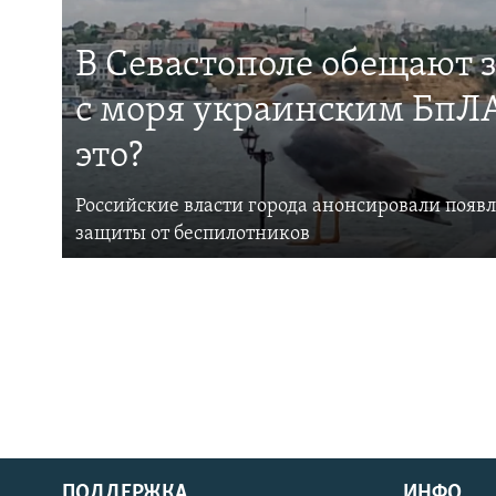
В Севастополе обещают 
с моря украинским БпЛА
это?
Российские власти города анонсировали появ
защиты от беспилотников
ПОДДЕРЖКА
ИНФО