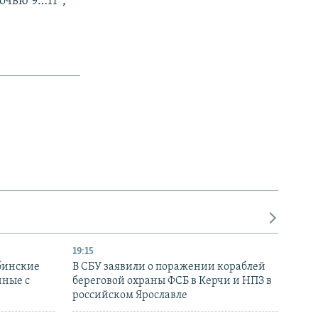
очью 9…11°,
19:15
бинские
В СБУ заявили о поражении кораблей
нные с
береговой охраны ФСБ в Керчи и НПЗ в
российском Ярославле