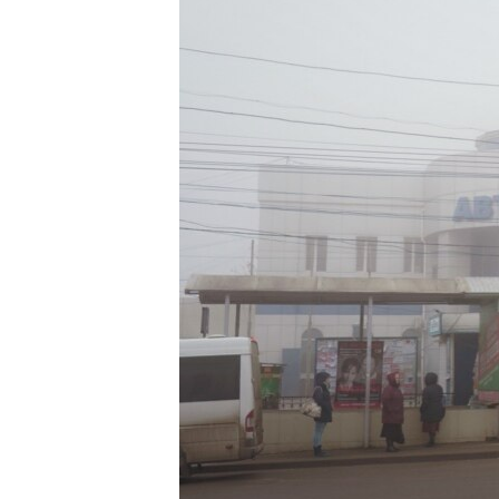
ПОБЕДИТЕЛЕЙ НЕ СУДЯТ?
КРЫМ.НЕПОКОРЕННЫЙ
ELIFBE
УКРАИНСКАЯ ПРОБЛЕМА КРЫМА