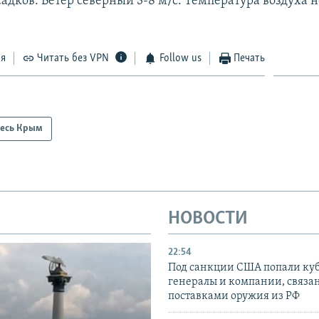
садков. Ветер северный 3-8 м/с. Температура воздуха н
ся
Читать без VPN
Follow us
Печать
есь Крым
НОВОСТИ
22:54
Под санкции США попали ку
генералы и компании, связа
поставками оружия из РФ