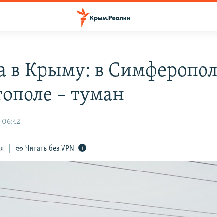
а в Крыму: в Симферопол
тополе – туман
 06:42
ся
Читать без VPN