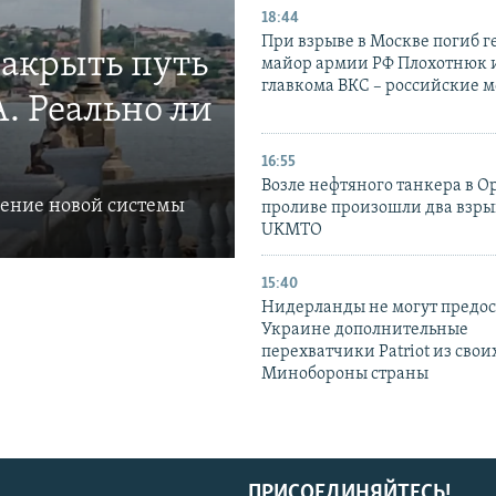
18:44
При взрыве в Москве погиб г
закрыть путь
майор армии РФ Плохотнюк и
главкома ВКС – российские 
. Реально ли
16:55
Возле нефтяного танкера в 
ление новой системы
проливе произошли два взры
UKMTO
15:40
Нидерланды не могут предос
Украине дополнительные
перехватчики Patriot из своих
Минобороны страны
ПРИСОЕДИНЯЙТЕСЬ!