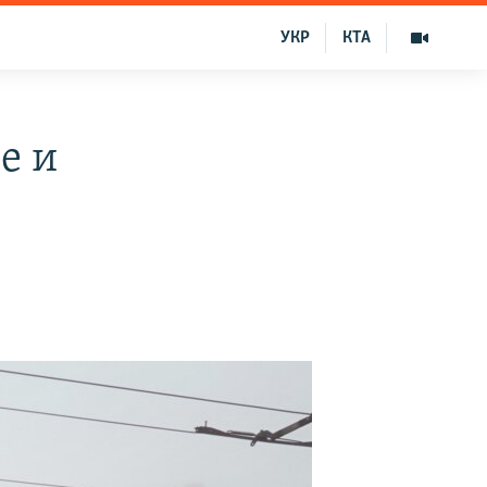
УКР
КТА
е и