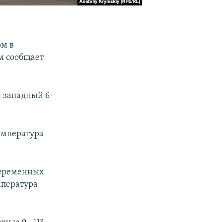
ом в
м сообщает
 западный 6-
Температура
переменных
мпература