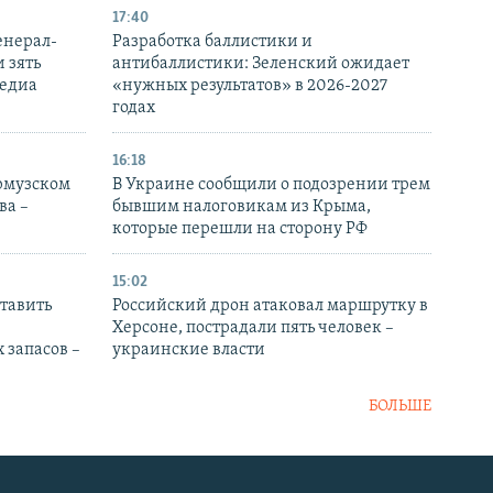
17:40
енерал-
Разработка баллистики и
 зять
антибаллистики: Зеленский ожидает
медиа
«нужных результатов» в 2026-2027
годах
16:18
Ормузском
В Украине сообщили о подозрении трем
ва –
бывшим налоговикам из Крыма,
которые перешли на сторону РФ
15:02
тавить
Российский дрон атаковал маршрутку в
Херсоне, пострадали пять человек –
 запасов –
украинские власти
БОЛЬШЕ