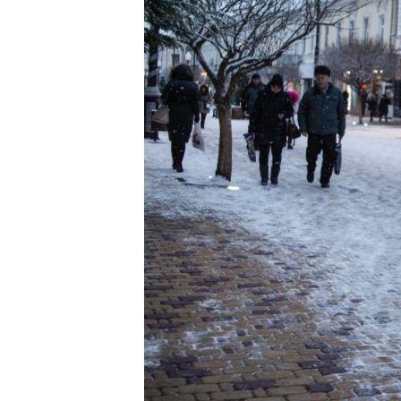
ПОБЕДИТЕЛЕЙ НЕ СУДЯТ?
КРЫМ.НЕПОКОРЕННЫЙ
ELIFBE
УКРАИНСКАЯ ПРОБЛЕМА КРЫМА