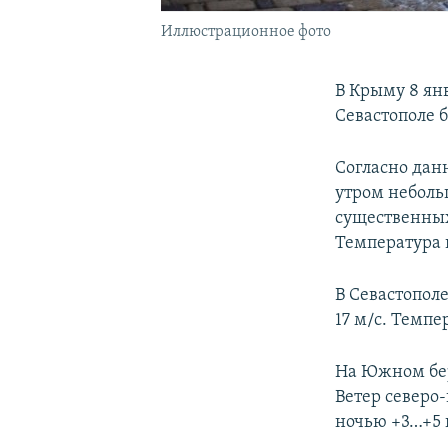
Иллюстрационное фото
В Крыму 8 янв
Севастополе б
Согласно дан
утром небольш
существенных 
Температура в
В Севастополе
17 м/с. Темпе
На Южном бер
Ветер северо-
ночью +3…+5 