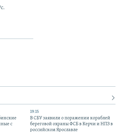
с.
19:15
бинские
В СБУ заявили о поражении кораблей
нные с
береговой охраны ФСБ в Керчи и НПЗ в
российском Ярославле