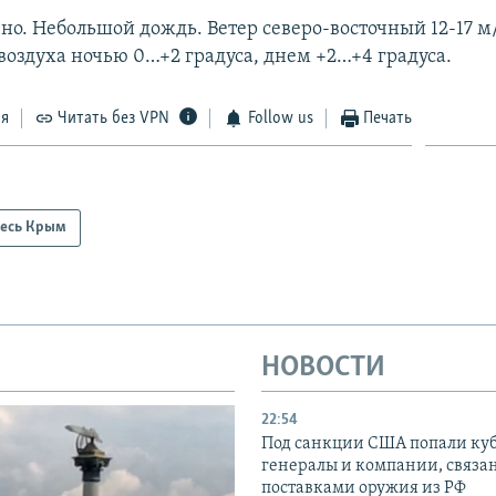
но. Небольшой дождь. Ветер северо-восточный 12-17 м/
воздуха ночью 0…+2 градуса, днем +2…+4 градуса.
ся
Читать без VPN
Follow us
Печать
есь Крым
НОВОСТИ
22:54
Под санкции США попали ку
генералы и компании, связа
поставками оружия из РФ