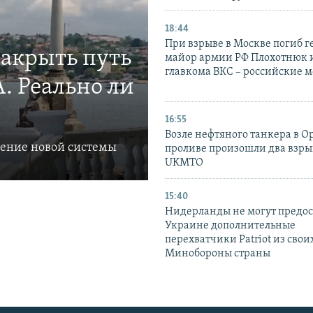
18:44
При взрыве в Москве погиб г
закрыть путь
майор армии РФ Плохотнюк и
главкома ВКС – российские 
. Реально ли
16:55
Возле нефтяного танкера в 
ление новой системы
проливе произошли два взры
UKMTO
15:40
Нидерланды не могут предос
Украине дополнительные
перехватчики Patriot из своих
Минобороны страны