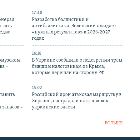
17:40
енерал-
Разработка баллистики и
 зять
антибаллистики: Зеленский ожидает
медиа
«нужных результатов» в 2026-2027
годах
16:18
Ормузском
В Украине сообщили о подозрении трем
ва –
бывшим налоговикам из Крыма,
которые перешли на сторону РФ
15:02
тавить
Российский дрон атаковал маршрутку в
Херсоне, пострадали пять человек –
 запасов –
украинские власти
БОЛЬШЕ