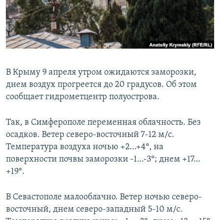
ПРИСОЕДИНЯЙТЕСЬ!
ПОБЕДИТЕЛЕЙ НЕ СУДЯТ?
КРЫМ.НЕПОКОРЕННЫЙ
ELIFBE
УКРАИНСКАЯ ПРОБЛЕМА КРЫМА
В Крыму 9 апреля утром ожидаются заморозки,
Все сайты RFE/RL
днем воздух прогреется до 20 градусов. Об этом
сообщает гидрометцентр полуострова.
Так, в Симферополе переменная облачность. Без
осадков. Ветер северо-восточный 7-12 м/с.
Температура воздуха ночью +2…+4°, на
поверхности почвы заморозки -1…-3°; днем +17…
+19°.
В Севастополе малооблачно. Ветер ночью северо-
восточный, днем северо-западный 5-10 м/с.