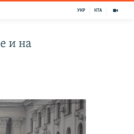
УКР
КТА
е и на