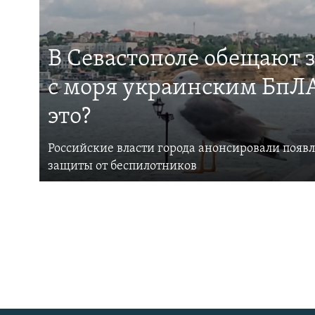
В Севастополе обещают 
с моря украинским БпЛА
это?
Российские власти города анонсировали появ
защиты от беспилотников