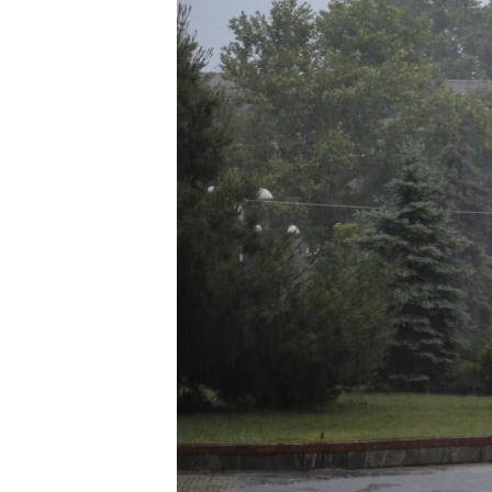
ПОБЕДИТЕЛЕЙ НЕ СУДЯТ?
КРЫМ.НЕПОКОРЕННЫЙ
ELIFBE
УКРАИНСКАЯ ПРОБЛЕМА КРЫМА