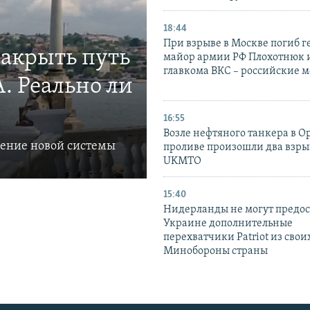
18:44
При взрыве в Москве погиб г
закрыть путь
майор армии РФ Плохотнюк и
главкома ВКС – российские 
. Реально ли
16:55
Возле нефтяного танкера в 
ление новой системы
проливе произошли два взры
UKMTO
15:40
Нидерланды не могут предос
Украине дополнительные
перехватчики Patriot из своих
Минобороны страны