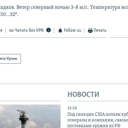
садков. Ветер северный ночью 3-8 м/с. Температура в
 30…32°.
ся
Читать без VPN
Follow us
Печать
есь Крым
НОВОСТИ
22:54
Под санкции США попали ку
генералы и компании, связа
поставками оружия из РФ