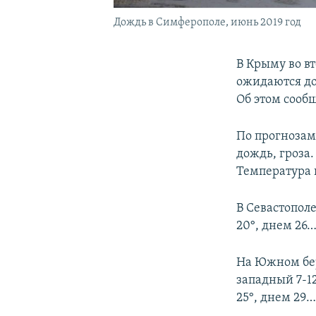
Дождь в Симферополе, июнь 2019 год
В Крыму во в
ожидаются до
Об этом сооб
По прогнозам
дождь, гроза.
Температура 
В Севастополе
20°, днем 26…
На Южном бер
западный 7-12
25°, днем 29