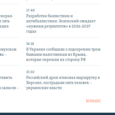
17:40
енерал-
Разработка баллистики и
 зять
антибаллистики: Зеленский ожидает
медиа
«нужных результатов» в 2026-2027
годах
16:18
Ормузском
В Украине сообщили о подозрении трем
ва –
бывшим налоговикам из Крыма,
которые перешли на сторону РФ
15:02
тавить
Российский дрон атаковал маршрутку в
Херсоне, пострадали пять человек –
 запасов –
украинские власти
БОЛЬШЕ