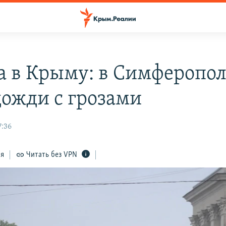
а в Крыму: в Симферопол
ожди с грозами
7:36
ся
Читать без VPN