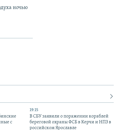
оздуха ночью
19:15
бинские
В СБУ заявили о поражении кораблей
нные с
береговой охраны ФСБ в Керчи и НПЗ в
российском Ярославле