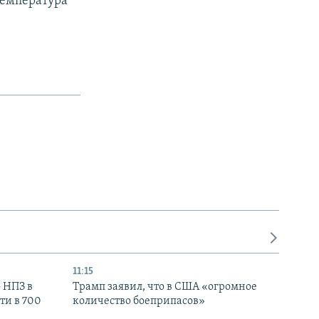
Температура
11:15
 НПЗ в
Трамп заявил, что в США «огромное
ти в 700
количество боеприпасов»