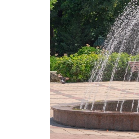
ПОБЕДИТЕЛЕЙ НЕ СУДЯТ?
КРЫМ.НЕПОКОРЕННЫЙ
ELIFBE
УКРАИНСКАЯ ПРОБЛЕМА КРЫМА