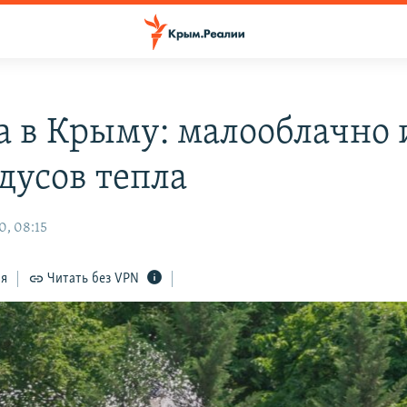
а в Крыму: малооблачно 
дусов тепла
0, 08:15
ся
Читать без VPN