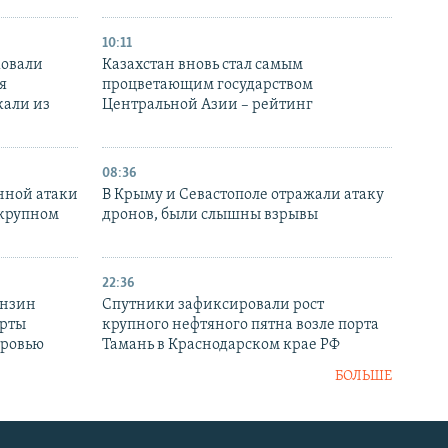
10:11
ковали
Казахстан вновь стал самым
я
процветающим государством
кали из
Центральной Азии – рейтинг
08:36
нной атаки
В Крыму и Севастополе отражали атаку
 крупном
дронов, были слышны взрывы
22:36
ензин
Спутники зафиксировали рост
ерты
крупного нефтяного пятна возле порта
оровью
Тамань в Краснодарском крае РФ
БОЛЬШЕ