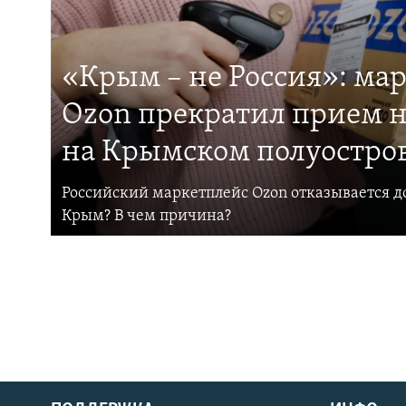
«Крым – не Россия»: ма
Ozon прекратил прием н
на Крымском полуостро
Российский маркетплейс Ozon отказывается до
Крым? В чем причина?