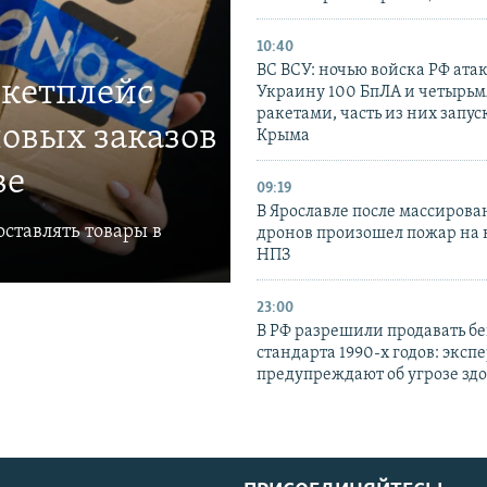
10:40
ВС ВСУ: ночью войска РФ ата
ркетплейс
Украину 100 БпЛА и четырьм
ракетами, часть из них запус
овых заказов
Крыма
ве
09:19
В Ярославле после массирова
ставлять товары в
дронов произошел пожар на
НПЗ
23:00
В РФ разрешили продавать б
стандарта 1990-х годов: эксп
предупреждают об угрозе зд