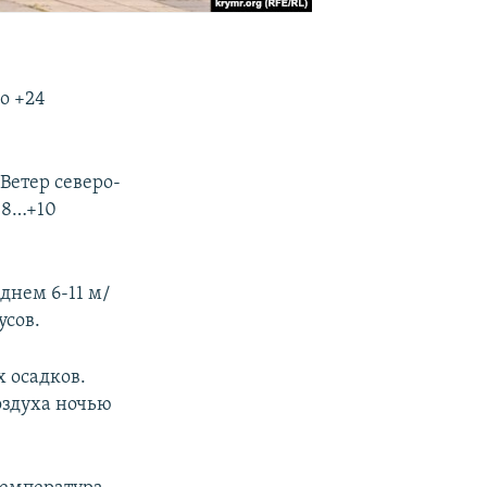
о +24
Ветер северо-
 +8…+10
 днем 6-11 м/
усов.
 осадков.
оздуха ночью