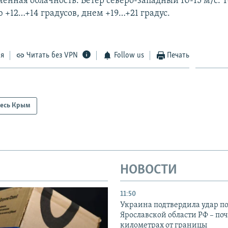
менная облачность. Ветер северо-западный 10-15 м/с. 
 +12…+14 градусов, днем +19…+21 градус.
ся
Читать без VPN
Follow us
Печать
есь Крым
НОВОСТИ
11:50
Украина подтвердила удар по
Ярославской области РФ – поч
километрах от границы