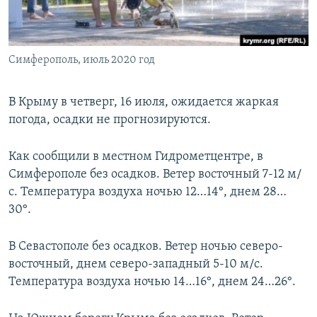
ПРИСОЕДИНЯЙТЕСЬ!
ПОБЕДИТЕЛЕЙ НЕ СУДЯТ?
КРЫМ.НЕПОКОРЕННЫЙ
Симферополь, июль 2020 год
ELIFBE
УКРАИНСКАЯ ПРОБЛЕМА КРЫМА
В Крыму в четверг, 16 июля, ожидается жаркая
Все сайты RFE/RL
погода, осадки не прогнозируются.
Как сообщили в местном Гидрометцентре, в
Симферополе без осадков. Ветер восточный 7-12 м/
с. Температура воздуха ночью 12…14°, днем 28…
30°.
В Севастополе без осадков. Ветер ночью северо-
восточный, днем северо-западный 5-10 м/с.
Температура воздуха ночью 14…16°, днем 24…26°.