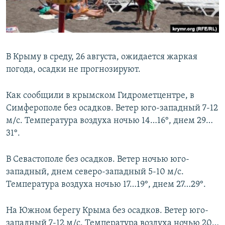
ПРИСОЕДИНЯЙТЕСЬ!
ПОБЕДИТЕЛЕЙ НЕ СУДЯТ?
КРЫМ.НЕПОКОРЕННЫЙ
ELIFBE
В Крыму в среду, 26 августа, ожидается жаркая
УКРАИНСКАЯ ПРОБЛЕМА КРЫМА
погода, осадки не прогнозируют.
Все сайты RFE/RL
Как сообщили в крымском Гидрометцентре, в
Симферополе без осадков. Ветер юго-западный 7-12
м/с. Температура воздуха ночью 14…16°, днем 29…
31°.
В Севастополе без осадков. Ветер ночью юго-
западный, днем северо-западный 5-10 м/с.
Температура воздуха ночью 17…19°, днем 27…29°.
На Южном берегу Крыма без осадков. Ветер юго-
западный 7-12 м/с. Температура воздуха ночью 20…