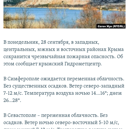
ПРИСОЕДИНЯЙТЕСЬ!
ПОБЕДИТЕЛЕЙ НЕ СУДЯТ?
КРЫМ.НЕПОКОРЕННЫЙ
ELIFBE
УКРАИНСКАЯ ПРОБЛЕМА КРЫМА
В понедельник, 28 сентября, в западных,
Все сайты RFE/RL
центральных, южных и восточных районах Крыма
сохранится чрезвычайная пожарная опасность. Об
этом сообщает крымский Гидрометцентр.
В Симферополе ожидается переменная облачность.
Без существенных осадков. Ветер северо-западный
7-12 м/с. Температура воздуха ночью 14…16°; днем
26…28°.
В Севастополе – переменная облачность. Без
осадков. Ветер ночью северо-восточный 5-10 м/с,