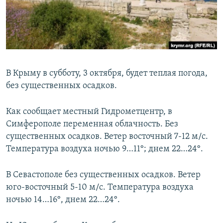
ПРИСОЕДИНЯЙТЕСЬ!
ПОБЕДИТЕЛЕЙ НЕ СУДЯТ?
КРЫМ.НЕПОКОРЕННЫЙ
ELIFBE
УКРАИНСКАЯ ПРОБЛЕМА КРЫМА
В Крыму в субботу, 3 октября, будет теплая погода,
Все сайты RFE/RL
без существенных осадков.
Как сообщает местный Гидрометцентр, в
Симферополе переменная облачность. Без
существенных осадков. Ветер восточный 7-12 м/с.
Температура воздуха ночью 9…11°; днем 22…24°.
В Севастополе без существенных осадков. Ветер
юго-восточный 5-10 м/с. Температура воздуха
ночью 14…16°, днем 22…24°.