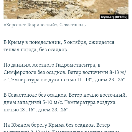
ПРИСОЕДИНЯЙТЕСЬ!
ПОБЕДИТЕЛЕЙ НЕ СУДЯТ?
КРЫМ.НЕПОКОРЕННЫЙ
«Херсонес Таврический», Севастополь
ELIFBE
УКРАИНСКАЯ ПРОБЛЕМА КРЫМА
В Крыму в понедельник, 5 октября, ожидается
Все сайты RFE/RL
теплая погода, без осадков.
По данным местного Гидрометцентра, в
Симферополе без осадков. Ветер восточный 8-13 м/
с. Температура воздуха ночью 11…13°, днем 23…25°.
В Севастополе без осадков. Ветер ночью восточный,
днем западный 5-10 м/с. Температура воздуха
ночью 13…15°, днем 23…25°.
На Южном берегу Крыма без осадков. Ветер