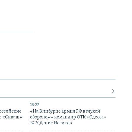
13:27
оссийские
«На Кинбурне армия РФ в глухой
ке «Сиваш»
обороне» – командир ОТК «Одесса»
ВСУ Денис Носиков