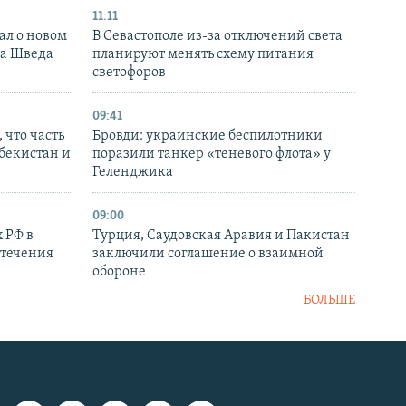
11:11
ал о новом
В Севастополе из-за отключений света
ка Шведа
планируют менять схему питания
светофоров
09:41
 что часть
Бровди: украинские беспилотники
збекистан и
поразили танкер «теневого флота» у
Геленджика
09:00
 РФ в
Турция, Саудовская Аравия и Пакистан
стечения
заключили соглашение о взаимной
обороне
БОЛЬШЕ