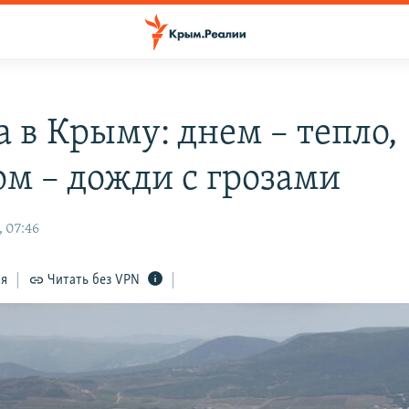
а в Крыму: днем – тепло,
ом – дожди с грозами
, 07:46
ся
Читать без VPN