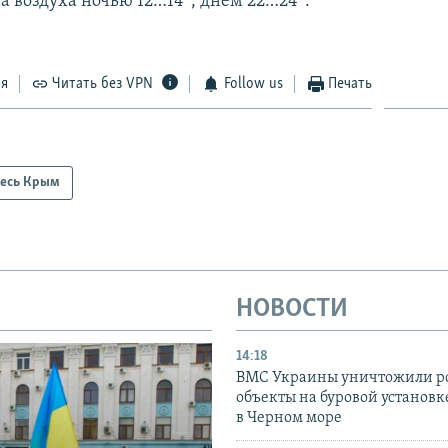
а воздуха ночью 12…14°, днем 22…24°.
ся
Читать без VPN
Follow us
Печать
есь Крым
НОВОСТИ
14:18
ВМС Украины уничтожили р
объекты на буровой установ
в Черном море