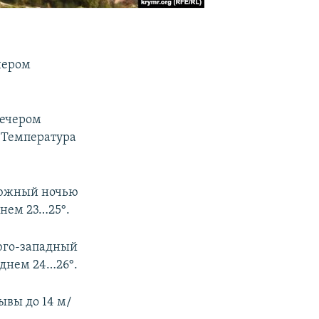
ечером
вечером
. Температура
р южный ночью
днем 23…25°.
 юго-западный
 днем 24…26°.
ывы до 14 м/