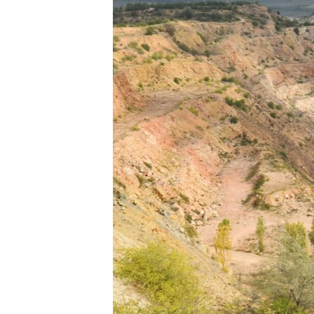
ПОБЕДИТЕЛЕЙ НЕ СУДЯТ?
КРЫМ.НЕПОКОРЕННЫЙ
ELIFBE
УКРАИНСКАЯ ПРОБЛЕМА КРЫМА