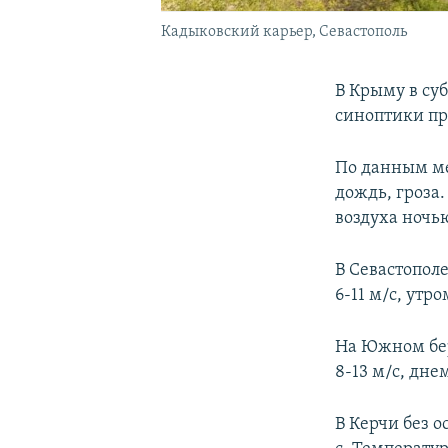
Кадыковский карьер, Севастополь
В Крыму в суб
синоптики пр
По данным ме
дождь, гроза.
воздуха ночью
В Севастопол
6-11 м/с, утр
На Южном бер
8-13 м/с, дне
В Керчи без о