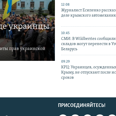
12:08
Журналист Есипенко рассказ
деле крымского автомехани
где украинцы
10:45
СМИ: В Wildberries сообщили,
складов могут перенести в У
щиты прав украинской
Беларусь
09:29
КРЦ: Украинцев, осужденных
Крыму, не отпускают после и
сроков
ПРИСОЕДИНЯЙТЕСЬ!