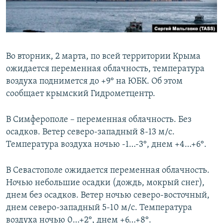
ПРИСОЕДИНЯЙТЕСЬ!
ПОБЕДИТЕЛЕЙ НЕ СУДЯТ?
КРЫМ.НЕПОКОРЕННЫЙ
ELIFBE
Во вторник, 2 марта, по всей территории Крыма
УКРАИНСКАЯ ПРОБЛЕМА КРЫМА
ожидается переменная облачность, температура
Все сайты RFE/RL
воздуха поднимется до +9° на ЮБК. Об этом
сообщает крымский Гидрометцентр.
В Симферополе – переменная облачность. Без
осадков. Ветер северо-западный 8-13 м/с.
Температура воздуха ночью -1…-3°, днем +4…+6°.
В Севастополе ожидается переменная облачность.
Ночью небольшие осадки (дождь, мокрый снег),
днем без осадков. Ветер ночью северо-восточный,
днем северо-западный 5-10 м/с. Температура
воздуха ночью 0…+2°, днем +6…+8°.