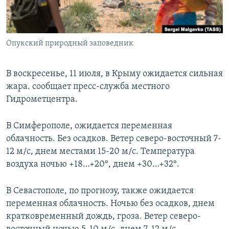
ПРИСОЕДИНЯЙТЕСЬ!
ПОБЕДИТЕЛЕЙ НЕ СУДЯТ?
КРЫМ.НЕПОКОРЕННЫЙ
Опукский природный заповедник
ELIFBE
УКРАИНСКАЯ ПРОБЛЕМА КРЫМА
В воскресенье, 11 июля, в Крыму ожидается сильная
Все сайты RFE/RL
жара. сообщает пресс-служба местного
Гидрометцентра.
В Симферополе, ожидается переменная
облачность. Без осадков. Ветер северо-восточный 7-
12 м/с, днем местами 15-20 м/с. Температура
воздуха ночью +18…+20°, днем +30…+32°.
В Севастополе, по прогнозу, также ожидается
переменная облачность. Ночью без осадков, днем
кратковременный дождь, гроза. Ветер северо-