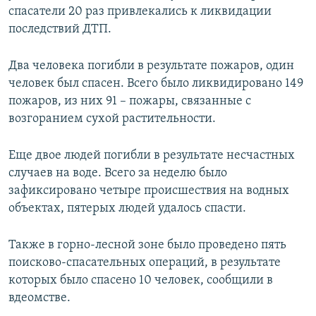
спасатели 20 раз привлекались к ликвидации
ПРИСОЕДИНЯЙТЕСЬ!
ПОБЕДИТЕЛЕЙ НЕ СУДЯТ?
последствий ДТП.
КРЫМ.НЕПОКОРЕННЫЙ
ELIFBE
Два человека погибли в результате пожаров, один
человек был спасен. Всего было ликвидировано 149
УКРАИНСКАЯ ПРОБЛЕМА КРЫМА
пожаров, из них 91 – пожары, связанные с
Все сайты RFE/RL
возгоранием сухой растительности.
Еще двое людей погибли в результате несчастных
случаев на воде. Всего за неделю было
зафиксировано четыре происшествия на водных
объектах, пятерых людей удалось спасти.
Также в горно-лесной зоне было проведено пять
поисково-спасательных операций, в результате
которых было спасено 10 человек, сообщили в
вдеомстве.