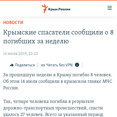
Доступность
ссылки
Вернуться
НОВОСТИ
к
НОВОСТИ
Крымские спасатели сообщили о 8
основному
СПЕЦПРОЕКТЫ
содержанию
погибших за неделю
ВОДА
Вернутся
ГРУЗ 200
к
14 июля 2019, 23:23
ИСТОРИЯ
КАРТА ВОЕННЫХ ОБЪЕКТОВ КРЫМА
главной
ЕЩЕ
Поделиться
Читать без VPN
11 ЛЕТ ОККУПАЦИИ КРЫМА. 11 ИСТОРИЙ СОПРОТИВЛЕНИЯ
навигации
Вернутся
РАДІО СВОБОДА
За прошедшую неделю в Крыму погибло 8 человек.
ИНТЕРАКТИВ
к
Об этом 14 июля сообщили в крымском главке МЧС
КАК ОБОЙТИ БЛОКИРОВКУ
ИНФОГРАФИКА
поиску
России.
ТЕЛЕПРОЕКТ КРЫМ.РЕАЛИИ
Українською
Так, четыре человека погибли в результате
СОВЕТЫ ПРАВОЗАЩИТНИКОВ
Qırımtatar
дорожно-транспортных происшествий, спасти
ПРОПАВШИЕ БЕЗ ВЕСТИ
удалось 27 человек. Всего за указанный период