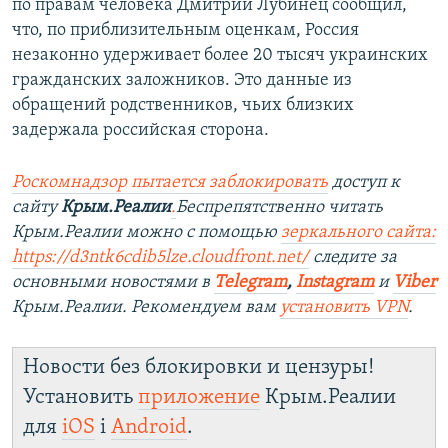
по правам человека Дмитрий Лубинец сообщил,
что, по приблизительным оценкам, Россия
незаконно удерживает более 20 тысяч украинских
гражданских заложников. Это данные из
обращений родственников, чьих близких
задержала российская сторона.
Роскомнадзор пытается заблокировать
доступ к
сайту
Крым.Реалии
.
Беспрепятственно читать
Крым.Реалии можно с помощью
зеркального сайта:
https://d3ntk6cdib5lze.cloudfront.net/
следите за
основными новостями в
Telegram
,
Instagram
и
Viber
Крым.Реалии. Рекомендуем вам
установить VPN
.
Новости без блокировки и цензуры!
Установить
приложение
Крым.Реалии
для
iOS
і
Android
.