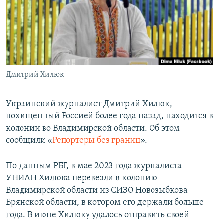
ПРИСОЕДИНЯЙТЕСЬ!
ПОБЕДИТЕЛЕЙ НЕ СУДЯТ?
КРЫМ.НЕПОКОРЕННЫЙ
ELIFBE
УКРАИНСКАЯ ПРОБЛЕМА КРЫМА
Все сайты RFE/RL
Дмитрий Хилюк
Украинский журналист Дмитрий Хилюк,
похищенный Россией более года назад, находится в
колонии во Владимирской области. Об этом
сообщили «
Репортеры без границ
».
По данным РБГ, в мае 2023 года журналиста
УНИАН Хилюка перевезли в колонию
Владимирской области из СИЗО Новозыбкова
Брянской области, в котором его держали больше
года. В июне Хилюку удалось отправить своей