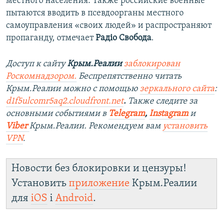
местного населения. Также российские военные
пытаются вводить в псевдоорганы местного
самоуправления «своих людей» и распространяют
пропаганду, отмечает
Радіо Свобода
.
Доступ к сайту
Крым.Реалии
заблокирован
Роскомнадзором.
Беспрепятственно читать
Крым.Реалии можно с помощью
зеркального сайта
:
d1f5ulcomr5aq2.cloudfront.net
.
Также следите за
основными событиями в
Telegram
,
Instagram
и
Viber
Крым.Реалии. Рекомендуем вам
установить
VPN
.
Новости без блокировки и цензуры!
Установить
приложение
Крым.Реалии
для
iOS
і
Android
.