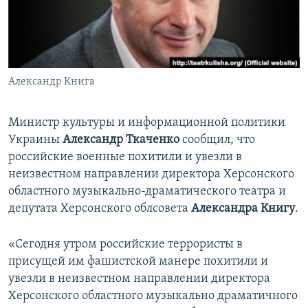
ПРИСОЕДИНЯЙТЕСЬ!
ПОБЕДИТЕЛЕЙ НЕ СУДЯТ?
КРЫМ.НЕПОКОРЕННЫЙ
ELIFBE
Александр Книга
УКРАИНСКАЯ ПРОБЛЕМА КРЫМА
Все сайты RFE/RL
Министр культуры и информационной политики
Украины
Александр Ткаченко
сообщил, что
российские военные похитили и увезли в
неизвестном направлении директора Херсонского
областного музыкально-драматического театра и
депутата Херсонского облсовета
Александра Книгу
.
«Сегодня утром российские террористы в
присущей им фашистской манере похитили и
увезли в неизвестном направлении директора
Херсонского областного музыкально драматичного