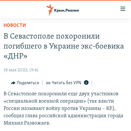
Доступность
ссылки
Вернуться
НОВОСТИ
к
НОВОСТИ
В Севастополе похоронили
основному
СПЕЦПРОЕКТЫ
содержанию
погибшего в Украине экс-боевика
ВОДА
Вернутся
ГРУЗ 200
«ДНР»
к
ИСТОРИЯ
КАРТА ВОЕННЫХ ОБЪЕКТОВ КРЫМА
главной
18 мая 2023, 19:41
ЕЩЕ
11 ЛЕТ ОККУПАЦИИ КРЫМА. 11 ИСТОРИЙ СОПРОТИВЛЕНИЯ
навигации
Вернутся
Поделиться
Читать без VPN
РАДІО СВОБОДА
ИНТЕРАКТИВ
к
В Севастополе похоронили еще двух участников
КАК ОБОЙТИ БЛОКИРОВКУ
ИНФОГРАФИКА
поиску
«специальной военной операции» (так власти
ТЕЛЕПРОЕКТ КРЫМ.РЕАЛИИ
России называют войну против Украины – КР.),
Українською
сообщил глава российской администрации города
СОВЕТЫ ПРАВОЗАЩИТНИКОВ
Qırımtatar
Михаил Развожаев.
ПРОПАВШИЕ БЕЗ ВЕСТИ