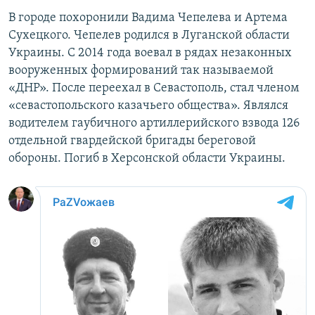
ПРИСОЕДИНЯЙТЕСЬ!
ПОБЕДИТЕЛЕЙ НЕ СУДЯТ?
В городе похоронили Вадима Чепелева и Артема
Сухецкого. Чепелев родился в Луганской области
КРЫМ.НЕПОКОРЕННЫЙ
Украины. С 2014 года воевал в рядах незаконных
ELIFBE
вооруженных формирований так называемой
«ДНР». После переехал в Севастополь, стал членом
УКРАИНСКАЯ ПРОБЛЕМА КРЫМА
«севастопольского казачьего общества». Являлся
Все сайты RFE/RL
водителем гаубичного артиллерийского взвода 126
отдельной гвардейской бригады береговой
обороны. Погиб в Херсонской области Украины.