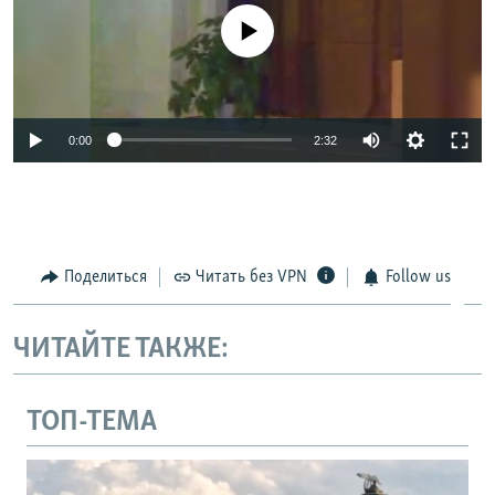
No media source currently available
Auto
0:00
2:32
270p
360p
Auto
270p
360p
404p
404p
Поделиться
Читать без VPN
Follow us
1080p
1080p
ЧИТАЙТЕ ТАКЖЕ:
ТОП-ТЕМА