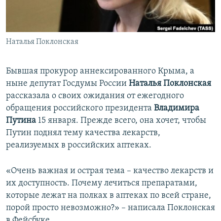
ПРИСОЕДИНЯЙТЕСЬ!
ПОБЕДИТЕЛЕЙ НЕ СУДЯТ?
КРЫМ.НЕПОКОРЕННЫЙ
Наталья Поклонская
ELIFBE
УКРАИНСКАЯ ПРОБЛЕМА КРЫМА
Бывшая прокурор аннексированного Крыма, а
Все сайты RFE/RL
ныне депутат Госдумы России
Наталья Поклонская
рассказала о своих ожидания от ежегодного
обращения российского президента
Владимира
Путина
15 января. Прежде всего, она хочет, чтобы
Путин поднял тему качества лекарств,
реализуемых в российских аптеках.
«Очень важная и острая тема – качество лекарств и
их доступность. Почему лечиться препаратами,
которые лежат на полках в аптеках по всей стране,
порой просто невозможно?» – написала Поклонская
в Фейсбуке.